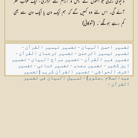
دنیوی زندگی جو انہوں نے عیش و آرام سے گزاری، ایک خواب نظر
آئے گی۔ اس لئے وہ کہیں گے کہ ہم ایک دن یا ایک دن سے بھی
کم رہے ہونگے“۔ (شوکانی)
تفسیر احسن البیان
-
تفسیر تیسیر القرآن
-
تفسیر تیسیر الرحمٰن
-
تفسیر ترجمان القرآن
-
تفسیر فہم القرآن
-
تفسیر سراج البیان
-
تفسیر
ابن کثیر
-
تفسیر سعدی
-
تفسیر ثنائی
-
تفسیر
اشرف الحواشی
-
تفسیر القرآن کریم (تفسیر
عبدالسلام بھٹوی)
-
تسہیل البیان فی تفسیر
القرآن
-