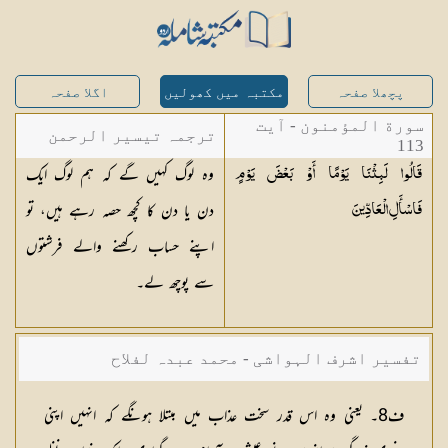
پچھلا صفحہ
مکتبہ میں کھولیں
اگلا صفحہ
سورة المؤمنون - آیت
ترجمہ تیسیر الرحمن
113
وہ لوگ کہیں گے کہ ہم لوگ ایک
قَالُوا لَبِثْنَا يَوْمًا أَوْ بَعْضَ يَوْمٍ
لبیان القرآن - محمد
دن یا دن کا کچھ حصہ رہے ہیں، تو
فَاسْأَلِ
الْعَادِّينَ
لقمان سلفی
اپنے حساب رکھنے والے فرشتوں
سے پوچھ لے۔
تفسیر اشرف الہواشی - محمد عبدہ لفلاح
ف8۔ یعنی وہ اس قدر سخت عذاب میں مبتلا ہونگے کہ انہیں اپنی