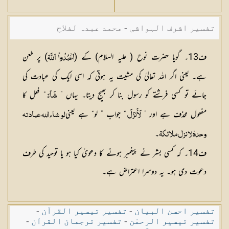
تفسیر اشرف الہواشی - محمد عبدہ لفلاح
ف13۔ گویا حضرت نوح ( علیہ السلام) کے (
) پر طعن
ٱعۡبُدُواْ ٱللَّهَ
ہے۔ یعنی اگر اللہ تعالیٰ کی مشیت یہ ہوتی کہ اسی ایک کی عبادت کی
جائے تو کسی فرشتے کو رسول بنا کر بھیج دیتا۔ یہاں ”
“ فعل کا
شَآءَ
مفعول محذف ہے اور ”
“ جواب ” لو“ ہے یعنی
لَأَنزَلَ
لو شاء اللہ عبادتہ
۔
وحدہٗ لا نزل ملائکۃ
ف14۔ کہ کسی بشر نے پیغمبر ہونے کا دعویٰ کیا ہو یا توحید کی طرف
دعوت دی ہو۔ یہ دوسرا اعتراض ہے۔
تفسیر احسن البیان
-
تفسیر تیسیر القرآن
-
تفسیر تیسیر الرحمٰن
-
تفسیر ترجمان القرآن
-