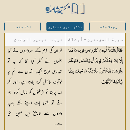
پچھلا صفحہ
مکتبہ میں کھولیں
اگلا صفحہ
سورة المؤمنون - آیت 24
ترجمہ تیسیر الرحمن
تو ان کی قوم کے سرداروں نے کہا
فَقَالَ الْمَلَأُ الَّذِينَ كَفَرُوا مِن قَوْمِهِ مَا هَٰذَا
لبیان القرآن - محمد
جنہوں نے کفر کیا تھا کہ یہ تو
إِلَّا بَشَرٌ مِّثْلُكُمْ يُرِيدُ أَن يَتَفَضَّلَ عَلَيْكُمْ
لقمان سلفی
تمہاری طرح ایک انسان ہے تم پر
وَلَوْ شَاءَ اللَّهُ لَأَنزَلَ مَلَائِكَةً مَّا سَمِعْنَا بِهَٰذَا
فوقیت حاصل کرنا چاہتا ہے، اور اگر
فِي آبَائِنَا
الْأَوَّلِينَ
اللہ چاہتا تو فرشتوں کو نازل کرتا ہم
نے تو ایسی بات اپنے اگلے باپ
دادوں سے تاریخ میں نہیں سنی
ہے۔