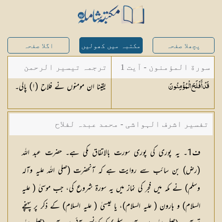
پچھلا صفحہ
مکتبہ میں کھولیں
اگلا صفحہ
سورة المؤمنون - آیت 1
ترجمہ تیسیر الرحمن
یقینا ان مومنوں نے فلاح (
١
) پالی۔
قَدْ أَفْلَحَ
الْمُؤْمِنُونَ
لبیان القرآن - محمد
لقمان سلفی
تفسیر اشرف الہواشی - محمد عبدہ لفلاح
ف1۔ یہ پوری کی پوری سورت بالاتفاق مکی ہے۔ حضرت عبد اللہ
(رض) بن سائب سے روایت ہے کہ آنحضرت (صلی اللہ علیہ وآلہ
وسلم) نے مکہ میں فجر کی نماز میں یہ سورۃ شروع کی، جب موسیٰ ( علیہ
السلام) و ہارون ( علیہ السلام)، یا عیسیٰ ( علیہ السلام) کے ذکر پر پہنچے