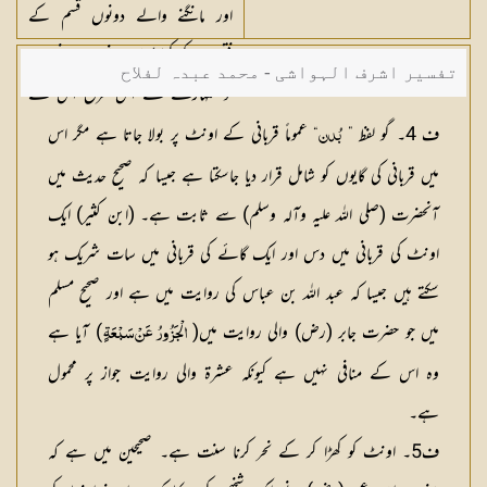
اور مانگنے والے دونوں قسم کے
فقیروں کو کھلاؤ ہم نے ان جانوروں
تفسیر اشرف الہواشی - محمد عبدہ لفلاح
کو تمہارے لئے اس طرح اس لئے
تابع بنا دیا ہے تاکہ اللہ کا شکر ادا
ف 4۔ گو لفظ ”
“ عموماً قربانی کے اونٹ پر بولا جاتا ہے مگر اس
بُدن
کرو۔
میں قربانی کی گایوں کو شامل قرار دیا جاسکتا ہے جیسا کہ صحیح حدیث میں
آنحضرت (صلی اللہ علیہ وآلہ وسلم) سے ثابت ہے۔ (ابن کثیر) ایک
اونٹ کی قربانی میں دس اور ایک گائے کی قربانی میں سات شریک ہو
سكتے ہیں جیسا کہ عبد اللہ بن عباس کی روایت میں ہے اور صحیح مسلم
میں جو حضرت جابر (رض) والی روایت میں(
) آیا ہے
الْجَزُورُ ‌عَنْ ‌سَبْعَةٍ
وہ اس کے منافی نہیں ہے کیونکہ عشرۃ والی روایت جواز پر محمول
ہے۔
ف5۔ اونٹ کو کھڑا کر کے نحر کرنا سنت ہے۔ صحیحین میں ہے کہ