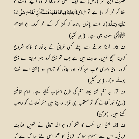
حضرت ابن عمر (رض) نے ایک شخص کو دیکھا کہ وہ اپنے اونٹ کو
بٹھا کر نحر کر رہا ہے تو فرمای(
ابْعَثْهَا ‌قِيَامًا ‌مُقَيَّدَةً ‌سُنَّةَ أَبِي الْقَاسِمِ صَلَّى اللهُ
)کہ اسے پائوں باندھ کر کھڑا کر کے نحر کرو۔ ابو القاسم
عَلَيْهِ وَسَلَّمَ
ﷺکی سنت یہی ہے۔ (ابن کثیر)
ف 6۔ ٹھنڈا ہونے سے پہلے کسی قربانی کے جانور کا کاٹنا شروع
کردینا صحیح نہیں۔ حدیث میں ہے جب تم ذبح کرو بہتر طریقہ سے ذبح
کرو۔ اپنی چھری خوب تیز کرلو اور جانور کو آرام دو (یعنی اسے ٹھنڈا
ہونے دو)…(ابن کثیر)
ف 7۔ یہ حکم بھی پہلے حکم کی طرح استحباب کیلئے ہے۔ امام شافعی
(رح) خود کھانے کو تو مستحب ہی قرار دیتے ہیں مگر کھلانے کو واجب
کہتے ہیں۔ (قرطبی)
ف 8۔ یعنی اس نعمت کا شکر کرو جو اللہ تعالیٰ نے تمہیں عنایت
فرمائی۔ اس سے معلوم ہوا کہ قربانی کا حکم اسی لئے دیا گیا ہے کہ