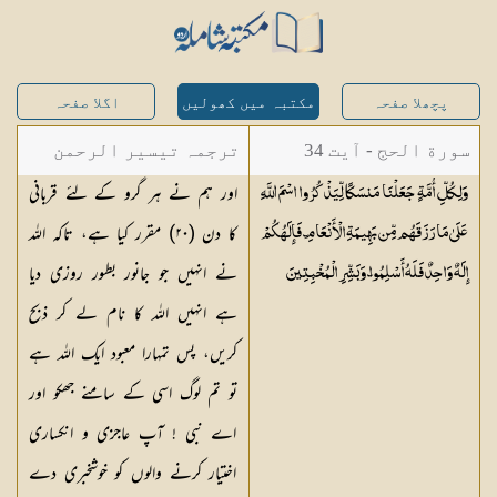
پچھلا صفحہ
مکتبہ میں کھولیں
اگلا صفحہ
سورة الحج - آیت 34
ترجمہ تیسیر الرحمن
اور ہم نے ہر گرو کے لئے قربانی
وَلِكُلِّ أُمَّةٍ جَعَلْنَا مَنسَكًا لِّيَذْكُرُوا اسْمَ اللَّهِ
لبیان القرآن - محمد
کا دن (
٢٠
) مقرر کیا ہے، تاکہ اللہ
عَلَىٰ مَا رَزَقَهُم مِّن بَهِيمَةِ الْأَنْعَامِ ۗ فَإِلَٰهُكُمْ
لقمان سلفی
نے انہیں جو جانور بطور روزی دیا
إِلَٰهٌ وَاحِدٌ فَلَهُ أَسْلِمُوا ۗ وَبَشِّرِ
الْمُخْبِتِينَ
ہے انہیں اللہ کا نام لے کر ذبح
کریں، پس تمہارا معبود ایک اللہ ہے
تو تم لوگ اسی کے سامنے جھکو اور
اے نبی ! آپ عاجزی و انکساری
اختیار کرنے والوں کو خوشخبری دے