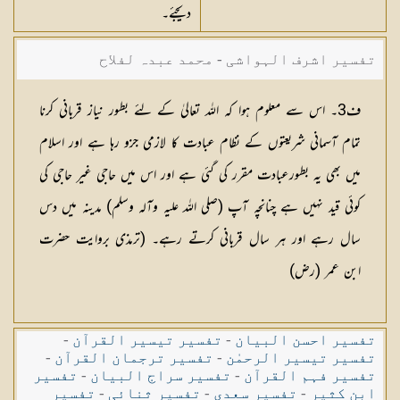
دیجئے۔
تفسیر اشرف الہواشی - محمد عبدہ لفلاح
ف3۔ اس سے معلوم ہوا کہ اللہ تعالیٰ کے لئے بطور نیاز قربانی کرنا
تمام آسمانی شریعتوں کے نظام عبادت کا لازمی جزو رہا ہے اور اسلام
میں بھی یہ بطورعبادت مقرر کی گئی ہے اور اس میں حاجی غیر حاجی کی
کوئی قید نہیں ہے چنانچہ آپ (صلی اللہ علیہ وآلہ وسلم) مدینہ میں دس
سال رہے اور ہر سال قربانی کرتے رہے۔ (ترمذی بروایت حضرت
ابن عمر (رض)
تفسیر احسن البیان
-
تفسیر تیسیر القرآن
-
تفسیر تیسیر الرحمٰن
-
تفسیر ترجمان القرآن
-
تفسیر فہم القرآن
-
تفسیر سراج البیان
-
تفسیر
ابن کثیر
-
تفسیر سعدی
-
تفسیر ثنائی
-
تفسیر