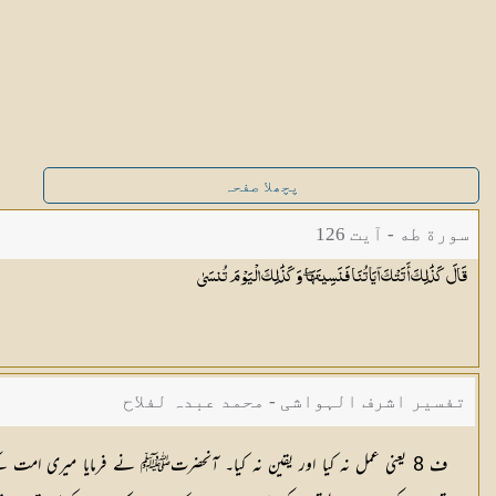
پچھلا صفحہ
سورة طه - آیت 126
قَالَ كَذَٰلِكَ أَتَتْكَ آيَاتُنَا فَنَسِيتَهَا ۖ وَكَذَٰلِكَ الْيَوْمَ
تُنسَىٰ
تفسیر اشرف الہواشی - محمد عبدہ لفلاح
ف 8 یعنی عمل نہ کیا اور یقین نہ کیا۔ آنحضرتﷺ نے فرمایا میری امت 