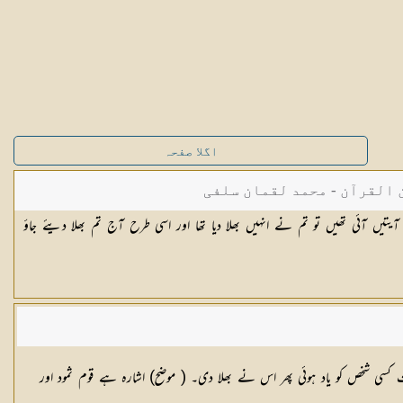
اگلا صفحہ
القرآن - محمد لقمان سلفی
یتیں آئی تھیں تو تم نے انہیں بھلا دیا تھا اور اسی طرح آج تم بھلا دیئے جاؤ
کسی شخص کو یاد ہوئی پھر اس نے بھلا دی۔ ( موضح) اشارہ ہے قوم ثمود اور