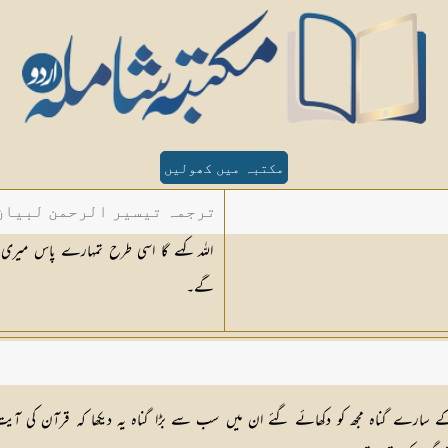
مکتبہ میں کھولیں
ترجمہ تیسیر الرحمن لبیان 
اللہ کہے گا اسی طرح تمہارے پاس میری آ
گے۔
کے سارے گناہ مجھ کو دکھائے گئے ان میں سب سے بڑا گناہ یہ دیکھا کہ قرآن کی آیت 