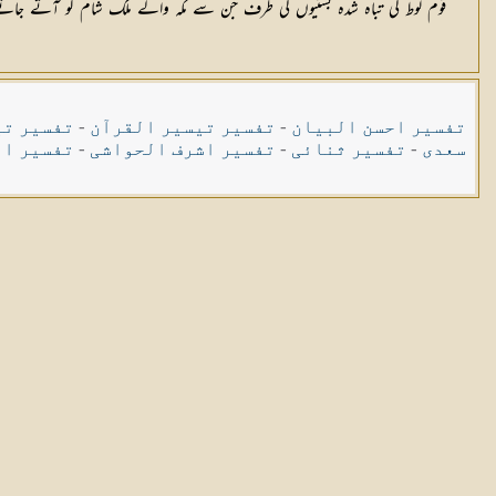
قوم لوط کی تباہ شدہ بستیوں کی طرف جن سے مکہ والے ملک شام کو آتے جات
تفسیر احسن البیان
-
تفسیر تیسیر القرآن
-
تفسیر تی
سعدی
-
تفسیر ثنائی
-
تفسیر اشرف الحواشی
-
تفسیر ال