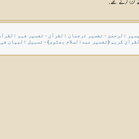
ے گزرا کرتے تھے۔
سیر الرحمٰن
-
تفسیر ترجمان القرآن
-
تفسیر فہم القرآن
قرآن کریم (تفسیر عبدالسلام بھٹوی)
-
تسہیل البیان فی 