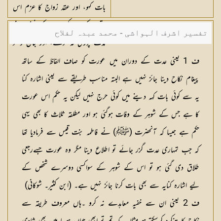
بات کہو، اور عقد زواج کا عزم اس
وقت تک نہ کرو، جب کہ نوشتہ اپنی
تفسیر اشرف الہواشی - محمد عبدہ لفلاح
مدت پوری نہ کرلے، اور جان رکھو
کہ اللہ تمہارے دلوں کی بات جانتا
ف 1 یعنی عدت کے دوران میں عورت کو صاف الفاظ کے ساتھ
ہے، اس لئے تم اس سے ڈرتے
پیغام نکاح دینا جائز نہیں ہے البتہ مناسب طریقے سے یعنی اشارہ کنا
ہو، اور جان رکھو کہ اللہ مغفرت
یہ سے کوئی بات کہہ دینے میں کوئی حرج نہیں لیکن یہ حکم اس عورت
کرنے والا اور برد بار ہے
کا ہے جس کے شوہر کے وفات ہوگئی ہو اور مطلقہ ثلاث کا بھی یہی
حکم ہے جیسا کہ آنحضرت (ﷺ) نے فاطمہ بنت قیس سے فرمادیا تھا
کہ جب تمہاری عدت گزر جائے تو اطلاع دینا مگر وہ عورت جسےرجعی
طلاق دی گئی ہو تو اس کے شوہر کے سواکسی دوسرے شخص کے
لیے اشارہ کنایہ سے بھی بات کرنا جائز نہیں ہے۔ (ابن کثیر۔ شوکانی)
ف 2 یعنی ان سے خفیہ معاہدے نہ کرو ۔ہاں معروف طریقہ سے