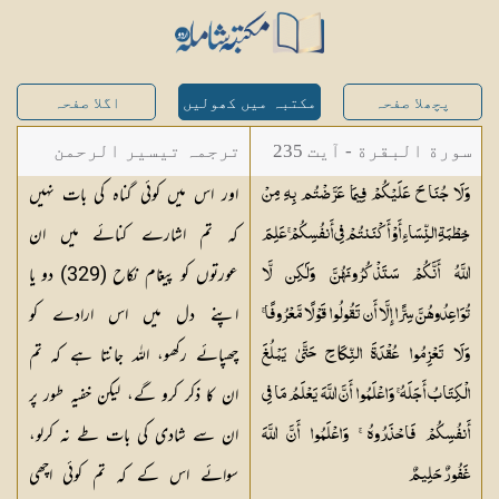
پچھلا صفحہ
مکتبہ میں کھولیں
اگلا صفحہ
سورة البقرة - آیت 235
ترجمہ تیسیر الرحمن
اور اس میں کوئی گناہ کی بات نہیں
وَلَا جُنَاحَ عَلَيْكُمْ فِيمَا عَرَّضْتُم بِهِ مِنْ
لبیان القرآن - محمد
کہ تم اشارے کنائے میں ان
خِطْبَةِ النِّسَاءِ أَوْ أَكْنَنتُمْ فِي أَنفُسِكُمْ ۚ عَلِمَ
لقمان سلفی
عورتوں کو پیغام نکاح (329) دو یا
اللَّهُ أَنَّكُمْ سَتَذْكُرُونَهُنَّ وَلَٰكِن لَّا
اپنے دل میں اس ارادے کو
تُوَاعِدُوهُنَّ سِرًّا إِلَّا أَن تَقُولُوا قَوْلًا مَّعْرُوفًا ۚ
چھپائے رکھو، اللہ جانتا ہے کہ تم
وَلَا تَعْزِمُوا عُقْدَةَ النِّكَاحِ حَتَّىٰ يَبْلُغَ
ان کا ذکر کرو گے، لیکن خفیہ طور پر
الْكِتَابُ أَجَلَهُ ۚ وَاعْلَمُوا أَنَّ اللَّهَ يَعْلَمُ مَا فِي
ان سے شادی کی بات طے نہ کرلو،
أَنفُسِكُمْ فَاحْذَرُوهُ ۚ وَاعْلَمُوا أَنَّ اللَّهَ
سوائے اس کے کہ تم کوئی اچھی
غَفُورٌ
حَلِيمٌ