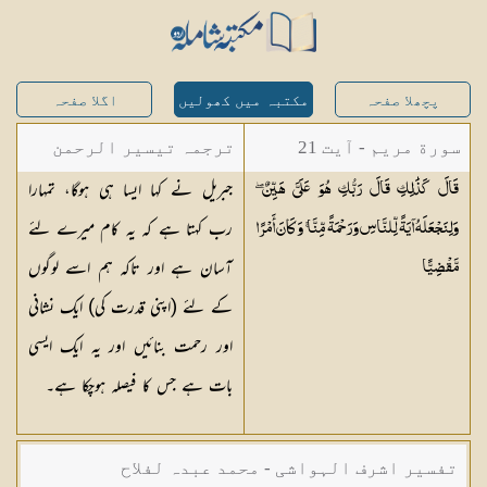
پچھلا صفحہ
مکتبہ میں کھولیں
اگلا صفحہ
سورة مريم - آیت 21
ترجمہ تیسیر الرحمن
جبریل نے کہا ایسا ہی ہوگا، تمہارا
قَالَ كَذَٰلِكِ قَالَ رَبُّكِ هُوَ عَلَيَّ هَيِّنٌ ۖ
لبیان القرآن - محمد
رب کہتا ہے کہ یہ کام میرے لئے
وَلِنَجْعَلَهُ آيَةً لِّلنَّاسِ وَرَحْمَةً مِّنَّا ۚ وَكَانَ أَمْرًا
لقمان سلفی
آسان ہے اور تاکہ ہم اسے لوگوں
مَّقْضِيًّا
کے لئے (اپنی قدرت کی) ایک نشانی
اور رحمت بنائیں اور یہ ایک ایسی
بات ہے جس کا فیصلہ ہوچکا ہے۔
تفسیر اشرف الہواشی - محمد عبدہ لفلاح