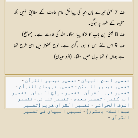
ف 7 یعنی تیرے ہاں بچہ کی پیدائش عام عادت کے مطابق نہیں بلکہ
معجزہ کے طور پر ہوگی۔
ف 8 یعنی بن باپ کا لڑکا پیدا ہوگا۔ اللہ کی قدرت ہے۔ (موضح)
ف 9 اس لئے اس کا ہونا ناگزیر ہے۔ لوح محفوظ میں اسی طرح لکھا
ہے جہاں کا لکھا بدل نہیں سکتا۔ (ازو حیدی)
تفسیر احسن البیان
-
تفسیر تیسیر القرآن
-
تفسیر تیسیر الرحمٰن
-
تفسیر ترجمان القرآن
-
تفسیر فہم القرآن
-
تفسیر سراج البیان
-
تفسیر
ابن کثیر
-
تفسیر سعدی
-
تفسیر ثنائی
-
تفسیر
اشرف الحواشی
-
تفسیر القرآن کریم (تفسیر
عبدالسلام بھٹوی)
-
تسہیل البیان فی تفسیر
القرآن
-