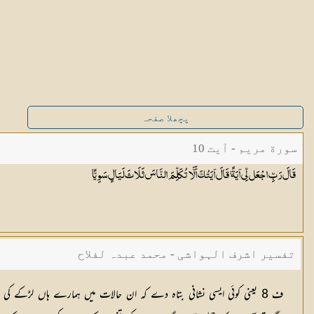
پچھلا صفحہ
سورة مريم - آیت 10
قَالَ رَبِّ اجْعَل لِّي آيَةً ۚ قَالَ آيَتُكَ أَلَّا تُكَلِّمَ النَّاسَ ثَلَاثَ لَيَالٍ
سَوِيًّا
تفسیر اشرف الہواشی - محمد عبدہ لفلاح