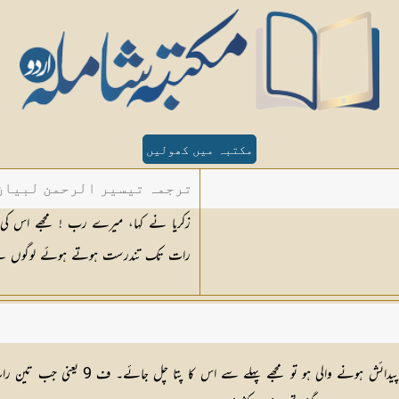
مکتبہ میں کھولیں
ترجمہ تیسیر الرحمن لبیان 
زکریا نے کہا، میرے رب ! مجھے اس کی ک
رات تک تندرست ہوتے ہوئے لوگوں س
ف 8 یعنی کوئی ایسی نشانی بتاہ دے کہ ان 