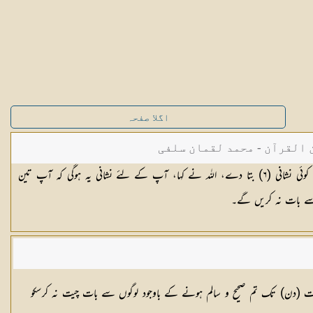
اگلا صفحہ
القرآن - محمد لقمان سلفی
وئی نشانی (
٦
) بتا دے، اللہ نے کہا، آپ کے لئے نشانی یہ ہوگی کہ آپ تین
ے بات نہ کریں گے۔
حالات میں ہمارے ہاں لڑکے کی پیدائش ہونے والی ہو تو مجھے پہلے سے اس کا پتا چل جائے۔ ف 9 یعنی جب تین رات (دن) تک تم صحیح و سالم ہونے کے باوجود لوگوں سے بات چیت نہ کرسکو