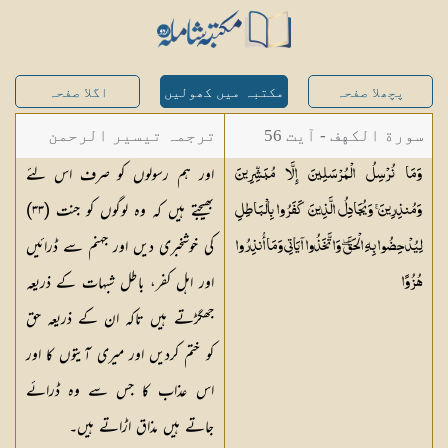
پچھلا صفحہ
مکتبہ میں کھولیں
اگلا صفحہ
سورة الكهف - آیت 56
ترجمہ تیسیر الرحمن
اور ہم رسولوں کو صرف اس لئے
وَمَا نُرْسِلُ الْمُرْسَلِينَ إِلَّا مُبَشِّرِينَ
لبیان القرآن - محمد
بھیجتے ہیں کہ وہ لوگوں کو جنت (
٣٣
)
وَمُنذِرِينَ ۚ وَيُجَادِلُ الَّذِينَ كَفَرُوا بِالْبَاطِلِ
لقمان سلفی
کی خوشخبری دیں اور جہنم سے ڈرائیں
لِيُدْحِضُوا بِهِ الْحَقَّ ۖ وَاتَّخَذُوا آيَاتِي وَمَا أُنذِرُوا
اور اہل کفر، باطل شبہات کے ذریعہ
هُزُوًا
جھگڑتے ہیں تاکہ ان کے ذریعہ حق
کو ختم کردیں اور میری آیتوں کا اور
اس عذاب کا جس سے وہ ڈرائے
جاتے ہیں مذاق اڑاتے ہیں۔