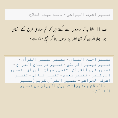
تفسیر اشرف الہواشی - محمد عبدہ لفلاح
ف 11 مثلاً یہ کہ رسولوں سے کہتے ہیں کہ تم ہماری طرح کے انسان
ہو۔ بھلا انسان کو بھی اللہ اپنا رسول بنا کر بھیج سکتا ہے؟
تفسیر احسن البیان
-
تفسیر تیسیر القرآن
-
تفسیر تیسیر الرحمٰن
-
تفسیر ترجمان القرآن
-
تفسیر فہم القرآن
-
تفسیر سراج البیان
-
تفسیر
ابن کثیر
-
تفسیر سعدی
-
تفسیر ثنائی
-
تفسیر
اشرف الحواشی
-
تفسیر القرآن کریم (تفسیر
عبدالسلام بھٹوی)
-
تسہیل البیان فی تفسیر
القرآن
-