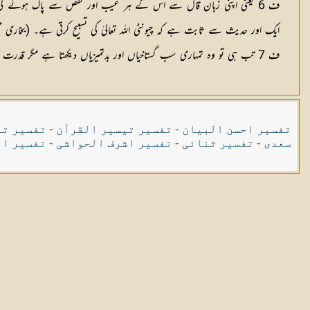
ف 6 یعنی اپنی زبان قال سے اس کے ہر عیب اور نقص سے پاک ہونے کی ش
ایک اور حدیث سے ثابت ہے کہ چیونٹی اللہ تعالیٰ کی تسبیح کرتی ہے۔ (بخاری م
ف 7 تب ہی تو وہ تمہاری سب گستاخیاں اور بدتمیزیاں دیکھتا ہے مگر قدرت رکھنے کے باوجود تم سے درگزر فرماتا ہے اور تم پر کوئی عذاب نہیں بھیجتا بلکہ نہ تمہارا رزق بند کرتا ہے اور نہ تمہیں اپنی نعمتوں سے محروم کرتا ہے۔
تفسیر احسن البیان
-
تفسیر تیسیر القرآن
-
تفسیر تی
سعدی
-
تفسیر ثنائی
-
تفسیر اشرف الحواشی
-
تفسیر ال