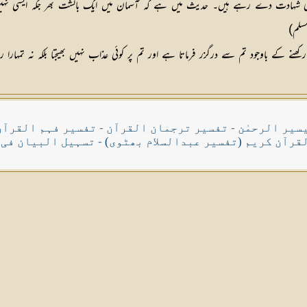
ہادت دے رہے ہیں۔ حدیث میں ہے کہ آسمان میں ایک بالشت بھر جگہ ایسی نہیں ہے جس 
سلم)
سیر الرحمٰن
-
تفسیر ترجمان القرآن
-
تفسیر فہم القرآن
قرآن کریم (تفسیر عبدالسلام بھٹوی)
-
تسہیل البیان فی 