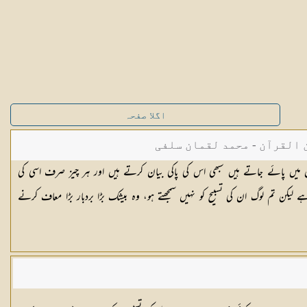
اگلا صفحہ
القرآن - محمد لقمان سلفی
ن میں پائے جاتے ہیں سبھی اس کی پاکی بیان کرتے ہیں اور ہر چیز صرف اسی کی
ے لیکن تم لوگ ان کی تسبیح کو نہیں سمجھتے ہو، وہ بیشک بڑا بردبار بڑا معاف کرنے