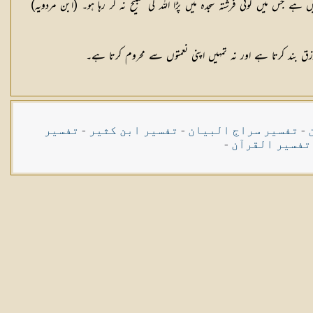
میں کوئی فرشتہ سجدہ میں پڑا اللہ کی تسبیح نہ کر رہا ہو۔ (ابن مردویہ)
-
تفسیر سراج البیان
-
تفسیر ابن کثیر
-
تفسیر
تفسیر القرآن
-