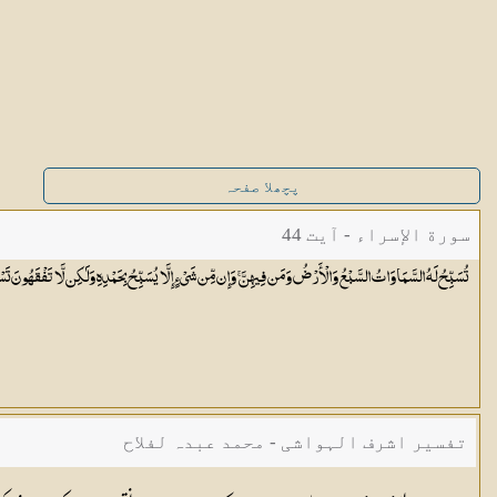
پچھلا صفحہ
سورة الإسراء - آیت 44
تُسَبِّحُ لَهُ السَّمَاوَاتُ السَّبْعُ وَالْأَرْضُ وَمَن فِيهِنَّ ۚ وَإِن مِّن شَيْءٍ إِلَّا يُسَبِّحُ بِحَمْدِهِ وَلَٰكِن لَّا تَفْقَهُونَ تَسْ
تفسیر اشرف الہواشی - محمد عبدہ لفلاح