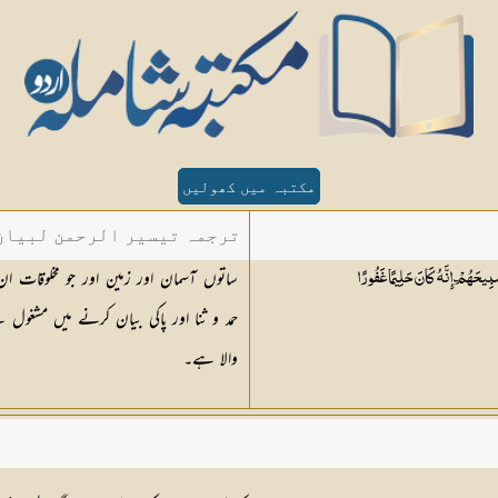
مکتبہ میں کھولیں
ترجمہ تیسیر الرحمن لبیان 
ساتوں آسمان اور زمین اور جو مخلوقات ا
بِيحَهُمْ ۗ إِنَّهُ كَانَ حَلِيمًا
غَفُورًا
حمد و ثنا اور پاکی بیان کرنے میں مشغول ہ
والا ہے۔