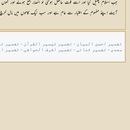
جب اسلام پھیل گیا اور اسے قوت حاصل ہوگئی تو انصار جمع ہوئے اور نہوں نے 
آیت اپنے مفہوم کے اعتبار سے عام ہے اور سب نیک کاموں میں مال خرچ کر
تفسیر احسن البیان
-
تفسیر تیسیر القرآن
-
تفسیر تی
سعدی
-
تفسیر ثنائی
-
تفسیر اشرف الحواشی
-
تفسیر ال