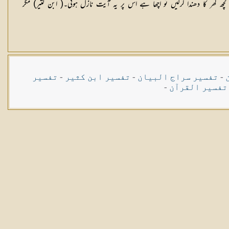
ھ گھر کا دھندا کرلیں تو اچھا ہے اس پر یہ آیت نازل ہوئی۔( ابن کثیر) مگر
-
تفسیر سراج البیان
-
تفسیر ابن کثیر
-
تفسیر
تفسیر القرآن
-