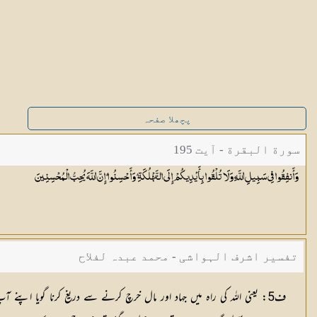
پچھلا صفحہ
سورة البقرة - آیت 195
وَأَنفِقُوا فِي سَبِيلِ اللَّهِ وَلَا تُلْقُوا بِأَيْدِيكُمْ إِلَى التَّهْلُكَةِ ۛ وَأَحْسِنُوا ۛ إِنَّ اللَّهَ يُحِبُّ
الْمُحْسِنِينَ
تفسیر اشرف الہواشی - محمد عبدہ لفلاح
ف5: یعنی اللہ کی راہ میں جہاد اور مال خرچ کرنے سے دریغ کرنا گویا