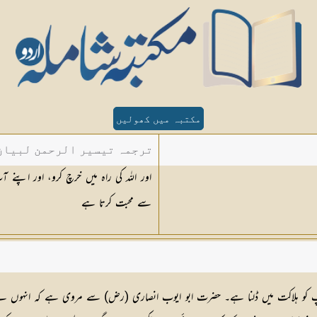
مکتبہ میں کھولیں
ترجمہ تیسیر الرحمن لبیان 
سے محبت کرتا ہے
 اپنے آپ کو ہلاکت میں ڈلنا ہے۔ حضرت ابو ایوب انصاری (رض) سے مروی ہے کہ انہوں