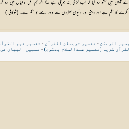
آپس میں مشو رہ کیا کہ اب لڑائی بند ہوچکی ہے لہذا اگر ہم اہل وعیال میں رہ کر کچ
نے کا حکم ہے اور دینی اور دنیوی خطروں سے دور رہنے کا حکم ہے۔ (شوکانی )
سیر الرحمٰن
-
تفسیر ترجمان القرآن
-
تفسیر فہم القرآن
قرآن کریم (تفسیر عبدالسلام بھٹوی)
-
تسہیل البیان فی 