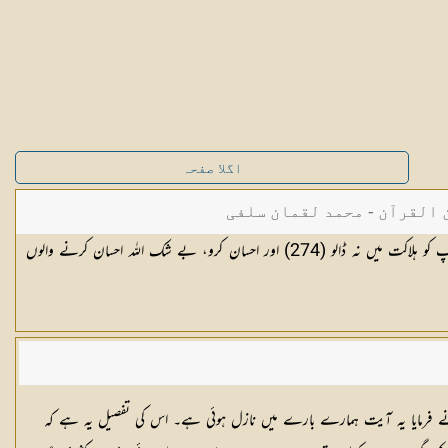
اگلا صفحہ
القرآن - محمد لقمان سلفی
اور اللہ کی راہ میں خرچ کرو، اور اپنے آپ کو ہلاکت میں نہ ڈالو (274) اور احسان کرو، بے شک اللہ احسان کرنے والوں
 نے فرمایا یہ آیت ہمارے بارے میں نازل ہوئی ہے۔ اس کی تفصیل یہ ہے کہ