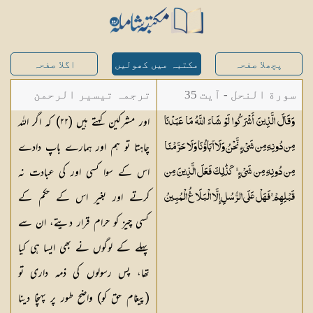
پچھلا صفحہ
مکتبہ میں کھولیں
اگلا صفحہ
سورة النحل - آیت 35
ترجمہ تیسیر الرحمن
اور مشرکین کہتے ہیں (
٢٢
) کہ اگر اللہ
وَقَالَ الَّذِينَ أَشْرَكُوا لَوْ شَاءَ اللَّهُ مَا عَبَدْنَا
لبیان القرآن - محمد
چاہتا تو ہم اور ہمارے باپ دادے
مِن دُونِهِ مِن شَيْءٍ نَّحْنُ وَلَا آبَاؤُنَا وَلَا حَرَّمْنَا
لقمان سلفی
اس کے سوا کسی اور کی عبادت نہ
مِن دُونِهِ مِن شَيْءٍ ۚ كَذَٰلِكَ فَعَلَ الَّذِينَ مِن
کرتے اور بغیر اس کے حکم کے
قَبْلِهِمْ ۚ فَهَلْ عَلَى الرُّسُلِ إِلَّا الْبَلَاغُ
الْمُبِينُ
کسی چیز کو حرام قرار دیتے، ان سے
پہلے کے لوگوں نے بھی ایسا ہی کیا
تھا، پس رسولوں کی ذمہ داری تو
(پیغام حق کو) واضح طور پر پہنچا دینا