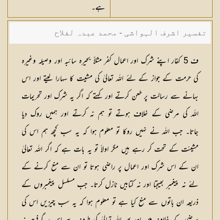
ہے۔
تفسیر اشرف الہواشی - محمد عبدہ لفلاح
ف 5 کفار اپنے شرک اور اعمال کفر مثلاً بحیرہ سائبہ اور وصیلہ وغیرہ
کی حرمت کے جواز کے لئے اللہ تعالیٰ کی مشیت کا سہارا لیتے اور اس
بہانے سے رسالت پر طعن کرتے اور کہتے کہ اگر یہ شرک اور تحریمات
اللہ کی مرضی کے خلاف ہوتے تو ہم نہ کرتے اور ہمیں روک دیا
جاتا۔ جب اللہ نے نہیں روکا تو معلوم ہوا کہ یہ سب کچھ ہم اس کی
مشیئت کے تحت کر رہے ہیں مگر اولاً تو یہ بات ہے کہ اگر اللہ تعالیٰ
ان کے اس شرک اور اعمال پر راضی ہوتا تو ان سے منع کرنے کے
لئے نہ پیغمبر بھیجتا اور نہ کتابیں نازل کرتا۔ جب مسلسل پیغمبروں کے
ذریعہ ان باتوں سے منع کیا ہے تو معلوم ہوا کہ یہ سب چیزیں اس کی