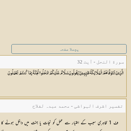
پچھلا صفحہ
سورة النحل - آیت 32
الَّذِينَ تَتَوَفَّاهُمُ الْمَلَائِكَةُ طَيِّبِينَ ۙ يَقُولُونَ سَلَامٌ عَلَيْكُمُ ادْخُلُوا الْجَنَّةَ بِمَا كُنتُمْ
تَعْمَلُونَ
تفسیر اشرف الہواشی - محمد عبدہ لفلاح
ف 1 ظاہری سبب کے اعتبار سے عمل کو نجات یا جنت میں داخل ہونے کا