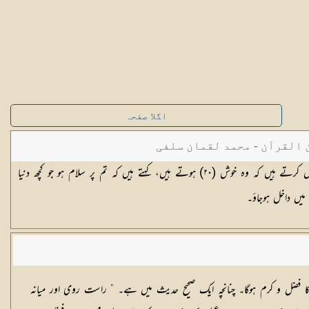
اگلا صفحہ
القرآن - محمد لقمان سلفی
ض کرتے ہیں کہ وہ خوش (
٢٠
) ہوتے ہیں، کہتے ہیں کہ تم پر سلام ہو جو کچھ دنیا
ں داخل ہوجاؤ۔
 فضل و کرم ہوگا۔ چنانچہ ایک صحیح حدیث میں ہے۔ ” راست روی اور میانہ