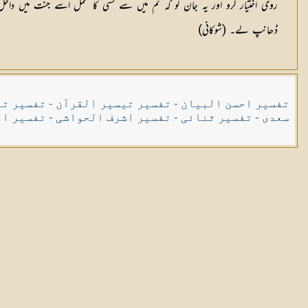
روی اختیار کرو اور یہ جان لو کہ تم میں سے کسی کا عمل اسے جنت میں داخل
ڈھانپ لے۔ (شوکانی)
تفسیر احسن البیان
-
تفسیر تیسیر القرآن
-
تفسیر تی
سعدی
-
تفسیر ثنائی
-
تفسیر اشرف الحواشی
-
تفسیر ال