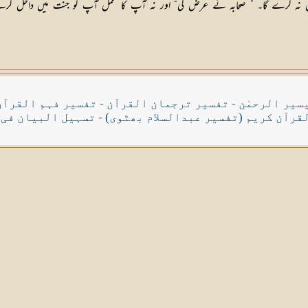
 نہ کرے گا۔ ” صحابہ نے عرض کی“ اور نہ آپ کا عمل آپ کو جنت میں داخل کرے گا؟ فر
سیر الرحمٰن
-
تفسیر ترجمان القرآن
-
تفسیر فہم القرآن
قرآن کریم (تفسیر عبدالسلام بھٹوی)
-
تسہیل البیان فی 