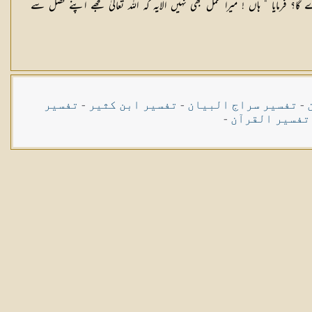
مایا ” ہاں ! میرا عمل بھی نہیں الایہ کہ اللہ تعالیٰ مجھے اپنے فضل سے
-
تفسیر سراج البیان
-
تفسیر ابن کثیر
-
تفسیر
تفسیر القرآن
-