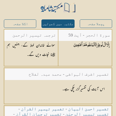
پچھلا صفحہ
مکتبہ میں کھولیں
اگلا صفحہ
سورة الحجر - آیت 59
ترجمہ تیسیر الرحمن
سوائے خاندان لوط کے، جنہیں ہم
إِلَّا آلَ لُوطٍ إِنَّا لَمُنَجُّوهُمْ
أَجْمَعِينَ
لبیان القرآن - محمد
یقینا نجات دیں گے۔
لقمان سلفی
تفسیر اشرف الہواشی - محمد عبدہ لفلاح
اس آیت کی تفسیرگزر چکی ہے۔
تفسیر احسن البیان
-
تفسیر تیسیر القرآن
-
تفسیر تیسیر الرحمٰن
-
تفسیر ترجمان القرآن
-