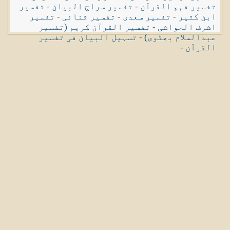
تفسیر فہم القرآن
-
تفسیر سراج البیان
-
تفسیر
ابن کثیر
-
تفسیر سعدی
-
تفسیر ثنائی
-
تفسیر
اشرف الحواشی
-
تفسیر القرآن کریم (تفسیر
عبدالسلام بھٹوی)
-
تسہیل البیان فی تفسیر
القرآن
-