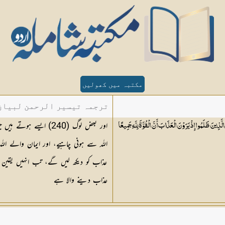
مکتبہ میں کھولیں
ترجمہ تیسیر الرحمن لبیان 
اور بعض لوگ (240) ای
لَّذِينَ ظَلَمُوا إِذْ يَرَوْنَ الْعَذَابَ أَنَّ الْقُوَّةَ لِلَّهِ جَمِيعًا
عذاب کو دیکھ لیں گے، تب انہیں یقین
عذاب دینے والا ہے