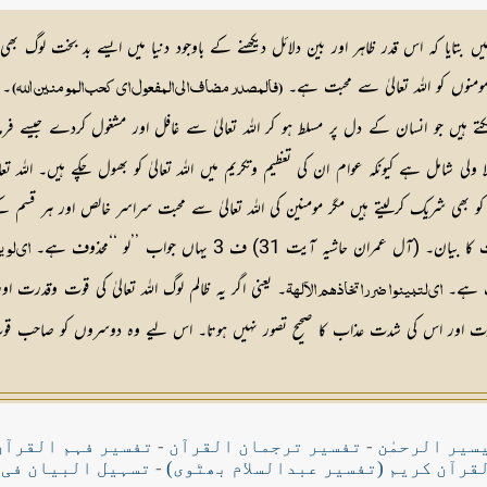
بتایا كہ اس قدر ظاہر اور بین دلائل دیكھنے کے باوجود دنیا میں ایسے بد بخت لوگ بھی 
مومنوں کو اللہ تعالیٰ سے محبت ہے۔
۔ 
(فالمصدر مضاف الی المفعول ای کحب المو منین اللہ)
ے ہیں جو انسان کے دل پر مسلط ہو کر اللہ تعالیٰ سے غافل اور مشغول کردے جیسے فرما
ولی شامل ہے کیونکہ عوام ان کی تعظیم وتکریم میں اللہ تعالیٰ کو بھول چکے ہیں۔ اللہ ت
ای لو ی
وف ہے۔
۔ یعنی اگر یہ ظالم لوگ اللہ تعالیٰ کی قوت وقد
ای لتبینوا ضرراتخاذ ھم الآلھۃ
قدرت اور اس کی شدت عذاب کا صحیح تصور نہیں ہوتا۔ اس لیے وہ دوسروں کو صاحب قوت
سیر الرحمٰن
-
تفسیر ترجمان القرآن
-
تفسیر فہم القرآن
قرآن کریم (تفسیر عبدالسلام بھٹوی)
-
تسہیل البیان فی 