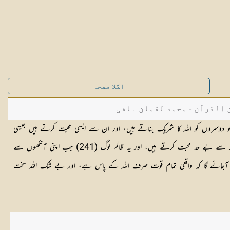
اگلا صفحہ
القرآن - محمد لقمان سلفی
سے ہوتے ہیں جو دوسروں کو اللہ کا شریک بناتے ہیں، اور ان سے ایسی محبت کرتے ہیں جیسی
اللہ سے ہونی چاہیے، اور ایمان والے اللہ سے بے حد محبت کرتے ہیں، اور یہ ظالم لوگ (241) جب اپنی آنکھوں سے
 آجائے گا کہ واقعی تمام قوت صرف اللہ کے پاس ہے، اور بے شک اللہ سخت