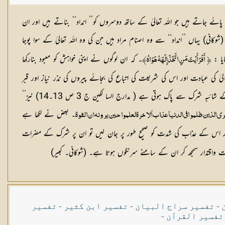
پائے جاتے ہیں جو اللہ تعالیٰ کے ساتھ دوسروں کو’’ انداد‘‘ بناتے ہیں اور ان
(شوکانی) یہاں ’’انداد‘‘ سے وہ اصنام مراد ہیں جن کی وہ اللہ تعالیٰ کے سوا پوجا
یا :
۔ کہ ان لوگوں نے اپنی خواہش کو معبود بنارکھا
İ أَفَرَأَيْتَ مَنِ اتَّخَذَ إِلَهَهُ هَوَاهُĬ
عالیٰ کی عبادت اور اس کی شریعت کی اتباع کی بجائے پیروں کی نذر نیاز اور قبر
پرستی ہی دین بن گئی ہے۔ مشر کین اللہ تعالیٰ کے ساتھ محبت میں ان "انداد" کو بھی شریک کرلیتے ہیں مگر مومنین کی اللہ تعالیٰ سے محبت سراسر خالص اور ہر قسم کے شائبہ شرک سے پاک ہوتی ہے ( مدارج السا لکین ج 3 ص 13۔14) نیز’’
۔ بعض نے لکھا ہے
ری الذین ظلمو افی الدنیا عذاب آلا خرۃ لعلموا حین یر ونہ ان ا لقوۃ
رت اور اس کے عذاب کی شدت کو صحیح طور پر جان لیں تو ان پر شرک کے مضرات
 واقتدار سمجھ کر ان کے سامنے سرنگوں ہوتا ہے۔ (شوکانی۔ کبیر)
-
تفسیر سراج البیان
-
تفسیر ابن کثیر
-
تفسیر
تفسیر القرآن
-