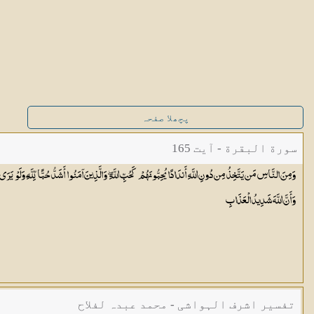
پچھلا صفحہ
سورة البقرة - آیت 165
وَمِنَ النَّاسِ مَن يَتَّخِذُ مِن دُونِ اللَّهِ أَندَادًا يُحِبُّونَهُمْ كَحُبِّ اللَّهِ ۖ وَالَّذِينَ آمَنُوا أَشَدُّ حُبًّا لِّلَّهِ ۗ وَلَوْ يَرَى ا
وَأَنَّ اللَّهَ شَدِيدُ
الْعَذَابِ
تفسیر اشرف الہواشی - محمد عبدہ لفلاح