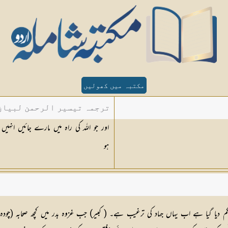
مکتبہ میں کھولیں
ترجمہ تیسیر الرحمن لبیان 
ہو
کم دیا گیا ہے اب یہاں جہاد کی ترغیب ہے۔ ( کبیر) جب غزوہ بدر میں کچھ صحابہ (چود