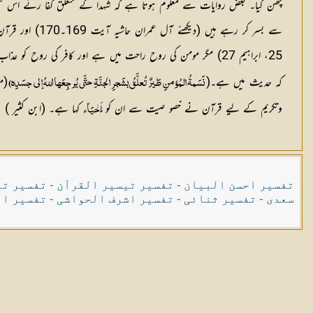
چھن گیا۔ بعض روایات سے معلوم ہوتا ہے کہ شہدا کے متعلق کفا رنے اس قس
25، ابراہیم 27) مگر مومن کی روح راحت میں ہے اور کافر کی روح کو عذاب ہورہا ہے مروی ہے(
کہ حدیث میں ہے۔(
(مس
نَسَمةُ المُؤمنِ طَيرٌ تُعلَّقُ بشَجرِ الجنَّةِ حتَّى يُرجِعَها اللهُ إلى جسَدِه)
وتکریم کے لیے قرآن نے خصو صیت سے ان کو أ
کہا ہے۔ (ابن کثیر )
َحۡيَآء
تفسیر احسن البیان
-
تفسیر تیسیر القرآن
-
تفسیر تی
سعدی
-
تفسیر ثنائی
-
تفسیر اشرف الحواشی
-
تفسیر ال