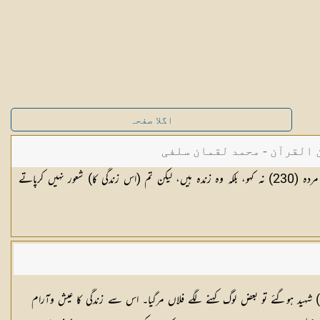
اگلا صفحہ
القرآن - محمد لقمان سلفی
اور جو اللہ کی راہ میں مارے جائیں انہیں مردہ (230) نہ کہو، بلکہ وہ زندہ ہیں، لیکن تم (اس زندگی کا) شعور نہیں کرپاتے
ہ) شہید ہوگئے تو بعض لوگ کہنے لگے فلاں مرگیا۔ اس سے زندگی کا عیش وآرام