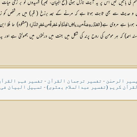
م کی باتیں کیں اس پر یہ آیت نازل ہوئی (فتح البیان، کبیر) شہیدوں کو بر زخی ح
(مشکوہ) حا فظ ابن
القبْرُ روضةٌ من رياضِ الجنَّةِ أو حُفرةٌ من حُفرِ النَّارِ)
ند احمد) کہ ہر مومن کی روح پرند کی شکل میں جنت میں درختوں میں جھولتی ہے اور یہ بزخی
سیر الرحمٰن
-
تفسیر ترجمان القرآن
-
تفسیر فہم القرآن
قرآن کریم (تفسیر عبدالسلام بھٹوی)
-
تسہیل البیان فی 