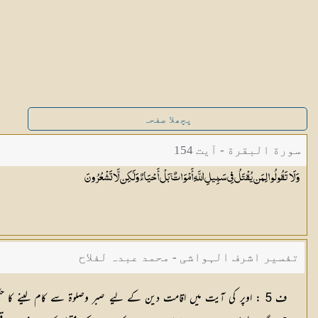
پچھلا صفحہ
سورة البقرة - آیت 154
وَلَا تَقُولُوا لِمَن يُقْتَلُ فِي سَبِيلِ اللَّهِ أَمْوَاتٌ ۚ بَلْ أَحْيَاءٌ وَلَٰكِن لَّا
تَشْعُرُونَ
تفسیر اشرف الہواشی - محمد عبدہ لفلاح
ف 5 : اوپر کی آیت میں اقامت دین کے لیے صبر وصلوۃ سے کام لینے کا ح