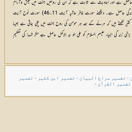
یات حاصل ہے اور احادیث سے ثابت ہے کہ ان کی روحیں جنت میں عیش وآرام
سے بسر کر رہے ہیں (دیکھئے آل عمران حاشیہ آیت 169۔170) اور قرآن و حدیث سے بھی ثابت ہوتا ہے کہ مرنے کے بعد برزخ ( قبر) میں ہر شخص کو زندگی حاصل ہے۔ دیکھئے سورت غافر حاشیہ آیت 11۔46) سورت نوح آیت
 کثیر لکھتے ہیں کہ مرنے کے بعد ہر مومن کی روح جنت میں چلی جاتی ہے جیسا
 زند گی انبیاء علیہم السلام کو علی الو جہ الاکمل حاصل ہے مگر شہدا کی تعظیم
-
تفسیر سراج البیان
-
تفسیر ابن کثیر
-
تفسیر
تفسیر القرآن
-