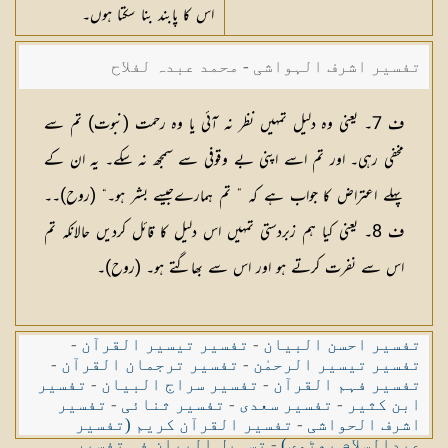
اس کا پابند بنا سکتا ہوں۔
تفسیر اشرف الہواشی - محمد عبدہ لفلاح
ف 7۔ یعنی وہ دلیل تمہیں نظر نہ آئی یا وہ رحمت (نبوت) تم سے
مخفی رہی۔ اور تم اسے اپنی بے وقوفی سے سمجھ نہ سکے۔ یہ ان کے
پہلے اعتراض کا جواب ہے کہ ” تم ہمارےجیسے بشر ہو۔“ (روح)۔۔
ف 8۔ یعنی کیا ہم زبردستی تمہیں اس دلیل کا قائل کردیں حالانکہ تم
اس سے نفرت کرتے ہو اور اس سے بھاگتے ہو۔ (روح)۔
تفسیر احسن البیان
-
تفسیر تیسیر القرآن
-
تفسیر تیسیر الرحمٰن
-
تفسیر ترجمان القرآن
-
تفسیر فہم القرآن
-
تفسیر سراج البیان
-
تفسیر
ابن کثیر
-
تفسیر سعدی
-
تفسیر ثنائی
-
تفسیر
اشرف الحواشی
-
تفسیر القرآن کریم (تفسیر
عبدالسلام بھٹوی)
-
تسہیل البیان فی تفسیر