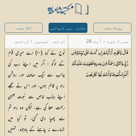
پچھلا صفحہ
مکتبہ میں کھولیں
اگلا صفحہ
سورة ھود - آیت 28
ترجمہ تیسیر الرحمن
نوح نے کہا (
٢٠
) اے میری قوم
قَالَ يَا قَوْمِ أَرَأَيْتُمْ إِن كُنتُ عَلَىٰ بَيِّنَةٍ مِّن
لبیان القرآن - محمد
کے لوگو ! اگر میں اپنے رب کی
رَّبِّي وَآتَانِي رَحْمَةً مِّنْ عِندِهِ فَعُمِّيَتْ عَلَيْكُمْ
لقمان سلفی
جانب سے ایک صاف اور روشن
أَنُلْزِمُكُمُوهَا وَأَنتُمْ لَهَا
كَارِهُونَ
راہ پر قائم ہوں، اور اس نے مجھے
اپنے جناب خاص سے نبوت جیسی
رحمت عطا کی ہے، لیکن وہ راہ تم
سے چھپا دی گئی، تو کیا میں
تمہارے نہ چاہنے کے باوجود، تمہیں