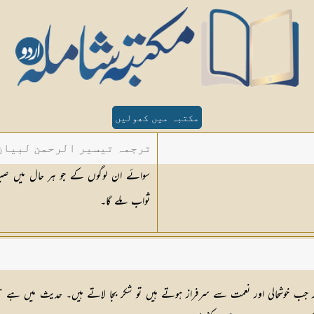
مکتبہ میں کھولیں
ترجمہ تیسیر الرحمن لبیان 
سوائے ان لوگوں کے جو ہر حال میں صبر 
ثواب ملے گا۔
 اور جب خوشحالی اور نعمت سے سرفراز ہوتے ہیں تو شکر بجا لاتے ہیں۔ حدیث میں ہ