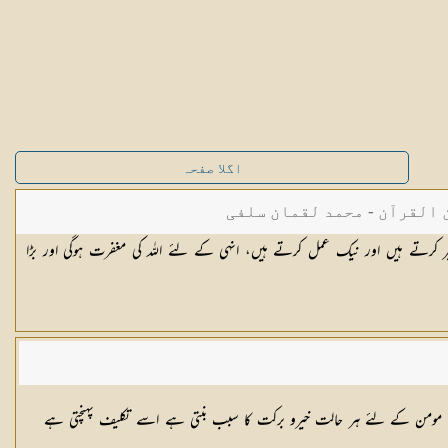
اگلا صفحہ
القرآن - محمد لقمان سلفی
کرتے ہیں اور نیک عمل کرتے ہیں، انہی کے لئے اللہ کی مغفرت ہوگی اور بڑا
ے ” مومن کے لئے ہر حالت خیرو برکت کا سبب بنتی ہے اسے تکلیف پہنچتی ہے