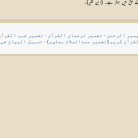
کے حق میں بہتر ہے۔ (ابن کثیر)۔
سیر الرحمٰن
-
تفسیر ترجمان القرآن
-
تفسیر فہم القرآن
قرآن کریم (تفسیر عبدالسلام بھٹوی)
-
تسہیل البیان فی 