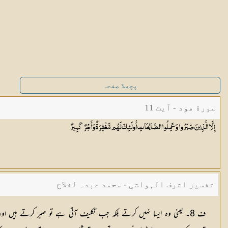
پچھلا صفحہ
سورة ھود - آیت 11
إِلَّا الَّذِينَ صَبَرُوا وَعَمِلُوا الصَّالِحَاتِ أُولَٰئِكَ لَهُم مَّغْفِرَةٌ وَأَجْرٌ
كَبِيرٌ
تفسیر اشرف الہواشی - محمد عبدہ لفلاح
ف 8۔ یعنی وہ ایسا نہیں کرتے بلکہ جب تکلیف آتی ہے تو صبر کرتے ہیں