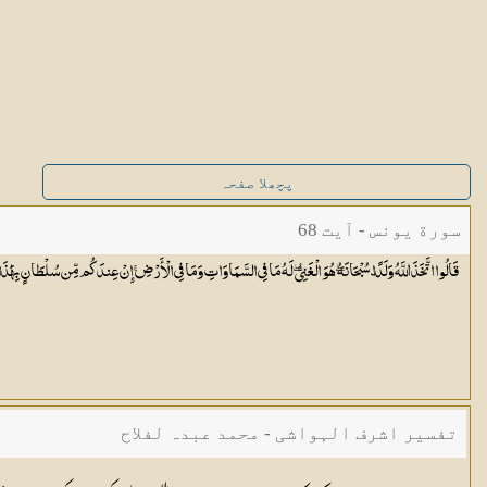
پچھلا صفحہ
سورة یونس - آیت 68
قَالُوا اتَّخَذَ اللَّهُ وَلَدًا ۗ سُبْحَانَهُ ۖ هُوَ الْغَنِيُّ ۖ لَهُ مَا فِي السَّمَاوَاتِ وَمَا فِي الْأَرْضِ ۚ إِنْ عِندَكُم مِّن سُلْطَانٍ بِهَٰذَا ۚ
تفسیر اشرف الہواشی - محمد عبدہ لفلاح