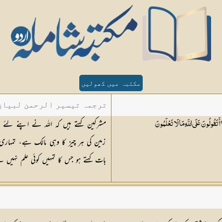
مکتبہ میں کھولیں
ترجمہ تیسیر الرحمن لبیان 
مشرکین کہتے ہیں کہ اللہ نے اپنے لئے لڑ
 أَتَقُولُونَ عَلَى اللَّهِ مَا لَا
تَعْلَمُونَ
زمین کی ہر چیز کا وہی مالک ہے، تمہار
بات کہتے ہو جس کا تمہیں کوئی علم نہیں 