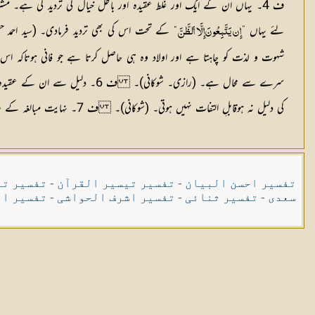
ف 4۔ یہاں ان کے ایک اور غلط عقیدہ اور باطل خیال کی تردید کی ہے۔ مشرک
لئے یہاں ”
إِن يَتَّبِعُونَ إِلَّا ٱلظَّنَّ
شہوت و لذت کو چاہتا ہے اور اولاد وه هی حاصل کرتا ہے جو فانی ہوتاکہ اس 
سرے سے محال ہے۔ (رازی۔ شوکانی
کی دلیل نہ ہوقابلِ التفات نہیں ہوتی۔ (شوکانی)۔ ف 7۔ نہایت مبالغہ کے ساتھ ان کے زعم کی تردید ہے یعنی محض جہالت سے اللہ تعالیٰ پر بہتان تراشی کر رہے ہیں۔ (از شوکانی)۔
تفسیر احسن البیان
-
تفسیر تیسیر القرآن
-
تفسیر تی
سعدی
-
تفسیر ثنائی
-
تفسیر اشرف الحواشی
-
تفسیر ال