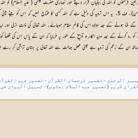
ین فرشتوں کو اللہ کی بیٹیاں قرار دیتے اور نصاریٰ حضرت عیسیٰ ( علیہ السلام) کو اللہ
“ کے تحت اس کی بھی تردید فرمادی۔ (سید احمد حسن)۔ ف 5۔ یہ اس تردید کی دلیل ہے کہ اللہ کسی کا م
کے فنا ہونے کے بعد اولاد اس کی قائم مقام ہوجائے۔ اللہ تعالیٰ کی ذات ازلی اور 
)۔ ف 6۔ دلیل سے ان کے عقیدہ کو رد کرنے کے بعد مزید انکار و توبیخ کے طور پر فرمایا کہ ان کے پ
سیر الرحمٰن
-
تفسیر ترجمان القرآن
-
تفسیر فہم القرآن
قرآن کریم (تفسیر عبدالسلام بھٹوی)
-
تسہیل البیان فی 