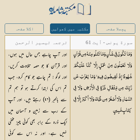
پچھلا صفحہ
مکتبہ میں کھولیں
اگلا صفحہ
سورة یونس - آیت 61
ترجمہ تیسیر الرحمن
اور آپ چاہے جس حال میں ہوں،
وَمَا تَكُونُ فِي شَأْنٍ وَمَا تَتْلُو مِنْهُ مِن قُرْآنٍ
لبیان القرآن - محمد
اور قرآن کا جو حصہ تلاوت کریں،
وَلَا تَعْمَلُونَ مِنْ عَمَلٍ إِلَّا كُنَّا عَلَيْكُمْ
لقمان سلفی
اور لوگو ! تم چاہے جو کام کرو، جب
شُهُودًا إِذْ تُفِيضُونَ فِيهِ ۚ وَمَا يَعْزُبُ عَن
تم اس کی ابتدا کرتے ہو تو ہم تم
رَّبِّكَ مِن مِّثْقَالِ ذَرَّةٍ فِي الْأَرْضِ وَلَا فِي
سے باخبر (
٤٦
) رہتے ہیں، اور آپ
السَّمَاءِ وَلَا أَصْغَرَ مِن ذَٰلِكَ وَلَا أَكْبَرَ إِلَّا فِي
کے رب سے زمین و آسمان میں
كِتَابٍ
مُّبِينٍ
ایک ذرہ کے برابر بھی کوئی چیز مخفی
نہیں ہے، اور نہ اس سے کوئی