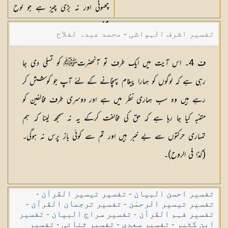
چھوٹی اور نہ بڑی چیز ہے جو لوح
محفوظ میں درج نہ ہو۔
تفسیر اشرف الہواشی - محمد عبدہ لفلاح
ف 4۔ اس آیت میں ایک طرف تو آنحضرتﷺ کو تسلی دی جا
رہی ہے کہ لوگوں کو ہمارا پیغام پہنچانے کے لئے آپ جو کوشش کر
رہے ہیں وہ سب ہماری نظر میں ہے اور دوسری طرف مخالفین کو
متنبہ کیا جا رہا ہے کہ حق کی مخالفت کرکے یہ نہ سمجھ لینا کہ ہم
تمہاری حرکتوں سے بے خبر ہیں اور تم سے کوئی باز پرس نہ ہوگی۔
(کذا فی الروح)۔
تفسیر احسن البیان
-
تفسیر تیسیر القرآن
-
تفسیر تیسیر الرحمٰن
-
تفسیر ترجمان القرآن
-
تفسیر فہم القرآن
-
تفسیر سراج البیان
-
تفسیر
ابن کثیر
-
تفسیر سعدی
-
تفسیر ثنائی
-
تفسیر