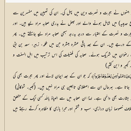
نصار جنہوں نے ہجرت و نصرت دین میں پہل کی۔ ان کی تعیین میں مفسرین سے
حدیبیہ) میں شامل ہونے والے اور بعض نے بدری صحابہ مراد لیے ہیں۔ اور
رت و نصرت کے اعتبار سے درجہ بدرجہ سبھی صحابہ مراد لیے جاسکتے ہیں۔ پھر
درجے ہیں۔ ان کے بعد باقی عشرہ مبشرہ جن میں طلحہ، زبیر، سعد بن ابی
عت رضوان میں شریک ہوئے۔ صحابہ کی فضیلت کی اس ترتیب میں اہل السنت و
یر و ابن کثیر)
کہ جو ان کے بعد ایمان لائے اور پھر ہجرت بھی کی
تا ہے۔ بہرحال ان سے اصطلاحی تابعین ہی مراد نہیں ہیں۔ (کبیر۔ شوکانی)
ارت بھی دائمی ہے۔ لہذا ان صحابہ میں سے العیاذ باللہ کسی ایک کے متعلق
خلاف خصوصا زبان درازی، سب و شتم اور تبرا بازی کا مظاہرہ کرتے رہتے ہیں