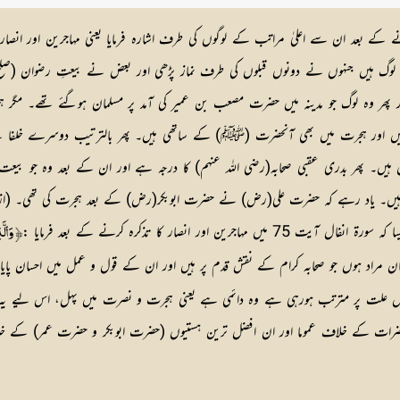
نے کے بعد ان سے اعلیٰ مراتب کے لوگوں کی طرف اشارہ فرمایا یعنی مہاجرین اور ا
وگ ہیں جنہوں نے دونوں قبلوں کی طرف نماز پڑھی اور بعض نے بیعتِ رضوان (صلح 
ر پھر وہ لوگ جو مدینہ میں حضرت مصعب بن عمیر کی آمد پر مسلمان ہوگئے تھے۔ مگر ہج
یں اور ہجرت میں بھی آنحضرت (ﷺ) کے ساتھی ہیں۔ پھر بالترتیب دوسرے خلفا کے 
 ہیں۔ پھر بدری عقبی صحابہ(رضی الله عنهم) کا درجہ ہے اور ان کے بعد وہ جو بی
ئے ہیں۔ یاد رہے کہ حضرت علی(رض) نے حضرت ابوبکر(رض) کے بعد ہجرت کی تھی۔ (از کب
İ وَٱلَّذِينَ ءَامَنُواْ مِنۢ بَعۡدُ وَهَاجَرُواْĬ
راد ہوں جو صحابہ کرام کے نقش قدم پر ہیں اور ان کے قول و عمل میں احسان پایا جا
 جس علت پر مترتب ہورہی ہے وہ دائمی ہے یعنی ہجرت و نصرت میں پہل، اس لیے یہ بش
 ان حضرات کے خلاف عموما اور ان افضل ترین ہستیوں (حضرت ابوبکر و حضرت عمر) کے 