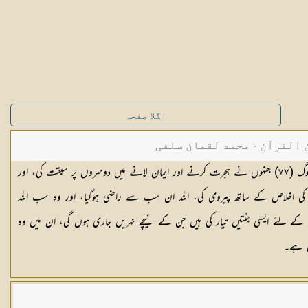
اگلا صفحہ
القرآن - محمد لقمان سلفی
وگ (
٧٧
) جنہوں نے ہجرت کرنے اور ایمان لانے میں دوسروں پر سبقت کی، اور
 اخلاص کے ساتھ پیروی کی، اللہ ان سب سے راضی ہوگیا، اور وہ سب اللہ
 کے لئے ایسی جنتیں تیار کی ہیں جن کے نیچے نہریں جاری ہوں گی، ان میں وہ
ی ہے۔