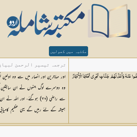
مکتبہ میں کھولیں
ترجمہ تیسیر الرحمن لبیان 
اور مہاجرین اور انصار میں سے وہ اولین ل
وا عَنْهُ وَأَعَدَّ لَهُمْ جَنَّاتٍ تَجْرِي تَحْتَهَا الْأَنْهَارُ
وہ دوسرے لوگ جنہوں نے ان سابقین کی
سے راضی (
٧٨
) ہوگئے، اور اللہ نے ان
ہمیشہ کے لئے رہیں گے یہی عظیم کامیاب