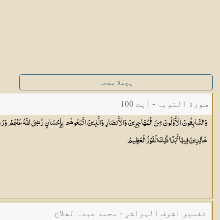
پچھلا صفحہ
سورة التوبہ - آیت 100
وَالسَّابِقُونَ الْأَوَّلُونَ مِنَ الْمُهَاجِرِينَ وَالْأَنصَارِ وَالَّذِينَ اتَّبَعُوهُم بِإِحْسَانٍ رَّضِيَ اللَّهُ عَنْهُمْ وَرَضُ
خَالِدِينَ فِيهَا أَبَدًا ۚ ذَٰلِكَ الْفَوْزُ
الْعَظِيمُ
تفسیر اشرف الہواشی - محمد عبدہ لفلاح