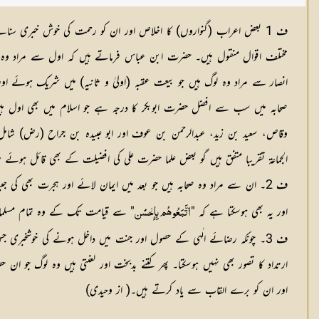
ف 1 بعض اعراب (گنواروں) کا اخلاص اور ان کو رحمت کی خوش خبری سنا
مختلف اقوال منقول ہیں۔ حضرت ابن عباس فرماتے ہیں کہ اول سے مراد وہ ل
انصار سے مراد وہ لوگ ہیں جو بیعت عقبہ (اولیٰ و ثانیہ) میں شریک ہوئے او
صحابہ میں سب سے افضل حضرت ابوبکر کا درجہ ہے جو اسلام میں بھی اول ہ
وقاص، سعید بن زید، عبدالرحمن بن عوف اور ابو عبیدہ بن جراح (رض) شامل
الجماعۃ تقریبا متفق ہیں گو بعض علما حضرت علی کی افضیلت کے بھی قائل ہو
ف 2۔ ان سے مراد وہ صحابہ ہیں جو بعد میں ایمان لائے اور ہجرت بھی کی جیسا کہ سورۃ انفال آیت 75 میں مہاجرین اور انصار کا تذکرہ کرنے کے بعد فرمایا :
اور یہ بھی ہوسکتا ہے کہ "
" سے قیامت تک کے وہ تمام مسلمان م
ٱتَّبَعُوهُم بِإِحۡسَٰن
ف 3۔ چونکہ رضائے الٰہی کے حصول اور جنت میں داخل ہونے کی خوشخبری
ارتداد کا تصور بھی نہیں ہوسکتا۔ پھر کتنے بدبخت اور لعنتی ہیں وہ لوگ جو
اور ان کو برے القاب سے یاد کرتے ہیں۔( از وحیدی)