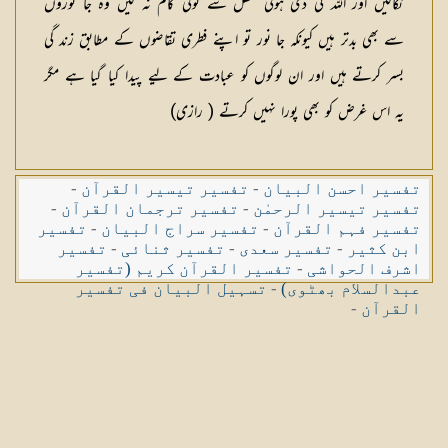
نکالیں اور اللہ کی دی ہوئی عقل سے کوئی کام نہ لیں وہ جا نوروں
سے بھی بدتر ہیں کیونکہ جا نور تو اپنے فطری تقاضوں کے مطابق زند گی
بسر کرتے ہیں اور ان لوگوں کو عبادت کے لیے پیدا کیا گیا ہے مگر
یہ اس غرض کو بھی پورا نہیں کرتے ( رازی)
تفسیر احسن البیان
-
تفسیر تیسیر القرآن
-
تفسیر تیسیر الرحمٰن
-
تفسیر ترجمان القرآن
-
تفسیر فہم القرآن
-
تفسیر سراج البیان
-
تفسیر
ابن کثیر
-
تفسیر سعدی
-
تفسیر ثنائی
-
تفسیر
اشرف الحواشی
-
تفسیر القرآن کریم (تفسیر
عبدالسلام بھٹوی)
-
تسہیل البیان فی تفسیر
القرآن
-