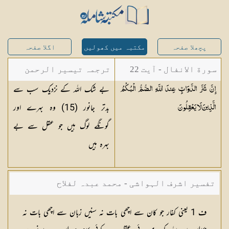
پچھلا صفحہ
مکتبہ میں کھولیں
اگلا صفحہ
سورة الانفال - آیت 22
ترجمہ تیسیر الرحمن
بے شک اللہ کے نزدیک سب سے
إِنَّ شَرَّ الدَّوَابِّ عِندَ اللَّهِ الصُّمُّ الْبُكْمُ
لبیان القرآن - محمد
بدتر جانور (15) وہ بہرے اور
الَّذِينَ لَا
يَعْقِلُونَ
لقمان سلفی
گونگے لوگ ہیں جو عقل سے بے
بہرہ ہیں
تفسیر اشرف الہواشی - محمد عبدہ لفلاح
ف 1 یعنی کفار جو کان سے اچھی بات نہ سنیں زبان سے اچھی بات نہ