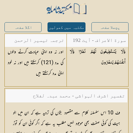
پچھلا صفحہ
مکتبہ میں کھولیں
اگلا صفحہ
سورة الاعراف - آیت 192
ترجمہ تیسیر الرحمن
اور نہ وہ اپنی عبادت کرنے والوں
وَلَا يَسْتَطِيعُونَ لَهُمْ نَصْرًا وَلَا
لبیان القرآن - محمد
کی مدد (121) کرسکتے ہیں اور نہ خود
أَنفُسَهُمْ
يَنصُرُونَ
لقمان سلفی
اپنی مدد کرسکتے ہیں
تفسیر اشرف الہواشی - محمد عبدہ لفلاح
ف 10 اس سلسلئہ کلام سے مقصود بتوں کی تردید ہے کہ ان میں الو
ہیت کی کوئی صفت بھی موجود نہیں مطلب یہ ہے کہ اگر کوئی ان کو توڑ