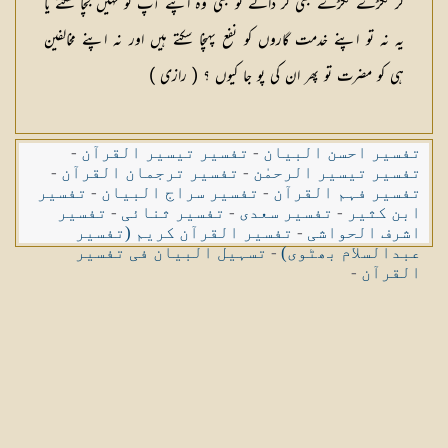
کر ٹکڑے ٹکڑے بھی کر ڈالے تو بھی وہ اپنے آپ کو نہیں بچا سکتے یا
یہ نہ تو اپنے خدمت گاروں کو نفع پہنچا سکتے ہیں اور نہ اپنے مخالفین
ہی کو مضرت تو پھر ان کی پو جا کیوں ؟ ( رازی )
تفسیر احسن البیان
-
تفسیر تیسیر القرآن
-
تفسیر تیسیر الرحمٰن
-
تفسیر ترجمان القرآن
-
تفسیر فہم القرآن
-
تفسیر سراج البیان
-
تفسیر
ابن کثیر
-
تفسیر سعدی
-
تفسیر ثنائی
-
تفسیر
اشرف الحواشی
-
تفسیر القرآن کریم (تفسیر
عبدالسلام بھٹوی)
-
تسہیل البیان فی تفسیر
القرآن
-