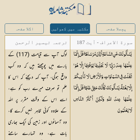
پچھلا صفحہ
مکتبہ میں کھولیں
اگلا صفحہ
سورة الاعراف - آیت 187
ترجمہ تیسیر الرحمن
لوگ آپ سے قیامت (117) کے
يَسْأَلُونَكَ عَنِ السَّاعَةِ أَيَّانَ مُرْسَاهَا ۖ قُلْ إِنَّمَا
لبیان القرآن - محمد
بارے میں پوچھتے ہیں کہ وہ کب
عِلْمُهَا عِندَ رَبِّي ۖ لَا يُجَلِّيهَا لِوَقْتِهَا إِلَّا هُوَ ۚ
لقمان سلفی
واقع ہوگی، آپ کہہ دیجئے کہ اس کا
ثَقُلَتْ فِي السَّمَاوَاتِ وَالْأَرْضِ ۚ لَا تَأْتِيكُمْ
علم تو صرف میرے رب کو ہے،
إِلَّا بَغْتَةً ۗ يَسْأَلُونَكَ كَأَنَّكَ حَفِيٌّ عَنْهَا ۖ قُلْ إِنَّمَا
اسے اس کے وقت مقرر پر اللہ
عِلْمُهَا عِندَ اللَّهِ وَلَٰكِنَّ أَكْثَرَ النَّاسِ
کے علاوہ کوئی ظاہر نہیں کرے گا،
لَا
يَعْلَمُونَ
وہ آسمانوں اور زمین کی ایک بھاری
بات ہے، وہ تمہارے سامنے