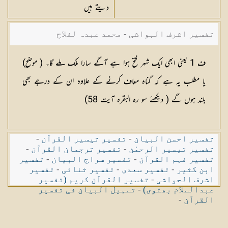
دیتے ہیں
تفسیر اشرف الہواشی - محمد عبدہ لفلاح
ف 1 یعنی ابھی ایک شہر فتح ہوا ہے آگے سارا ملک ملے گا۔ ( موضح)
یا مطلب یہ ہے کہ گناہ معاف کرنے کے علاوہ ان کے درجے بھی
بلند ہوں گے ( دیکھئے سو رہ البقرہ آیت 58)
تفسیر احسن البیان
-
تفسیر تیسیر القرآن
-
تفسیر تیسیر الرحمٰن
-
تفسیر ترجمان القرآن
-
تفسیر فہم القرآن
-
تفسیر سراج البیان
-
تفسیر
ابن کثیر
-
تفسیر سعدی
-
تفسیر ثنائی
-
تفسیر
اشرف الحواشی
-
تفسیر القرآن کریم (تفسیر
عبدالسلام بھٹوی)
-
تسہیل البیان فی تفسیر
القرآن
-