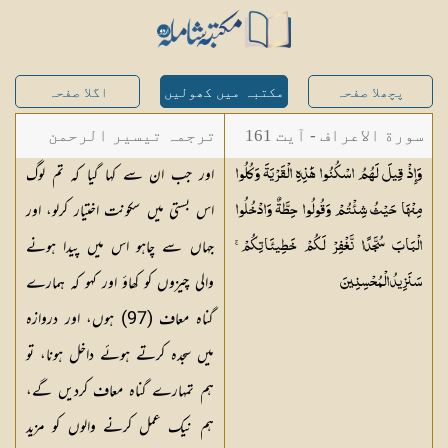
پچھلا صفحہ
مکتبہ میں کھولیں
اگلا صفحہ
سورة الاعراف - آیت 161
ترجمہ تیسیر الرحمن
اور جب ان سے کہا گیا کہ تم لوگ
وَإِذْ قِيلَ لَهُمُ اسْكُنُوا هَٰذِهِ الْقَرْيَةَ وَكُلُوا
لبیان القرآن - محمد
اس بستی میں سکونت اختیار کرلو، اور
مِنْهَا حَيْثُ شِئْتُمْ وَقُولُوا حِطَّةٌ وَادْخُلُوا
لقمان سلفی
جہاں سے چاہو اس میں پیدا ہونے
الْبَابَ سُجَّدًا نَّغْفِرْ لَكُمْ خَطِيئَاتِكُمْ ۚ
والی چیزوں کو کھاؤ اور کہو کہ ہمارے
سَنَزِيدُ
الْمُحْسِنِينَ
گناہ معاف (97) ہوں، اور دروازہ
میں سجدہ کرتے ہوئے داخل ہونا، تو
ہم تمہارے گناہ معاف کردیں گے،
ہم نیک عمل کرنے والوں کو مزید