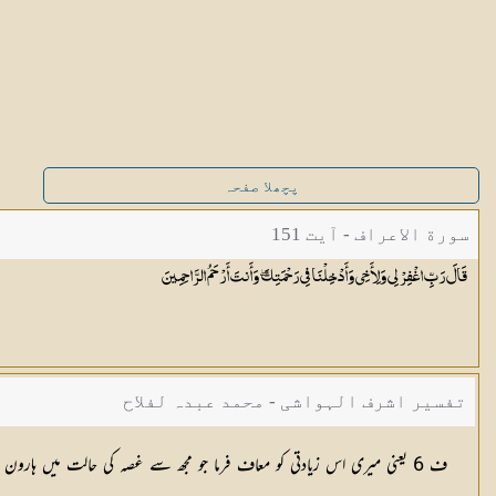
پچھلا صفحہ
سورة الاعراف - آیت 151
قَالَ رَبِّ اغْفِرْ لِي وَلِأَخِي وَأَدْخِلْنَا فِي رَحْمَتِكَ ۖ وَأَنتَ أَرْحَمُ
الرَّاحِمِينَ
تفسیر اشرف الہواشی - محمد عبدہ لفلاح
ف 6 یعنی میری اس زیادتی کو معاف فرما جو مجھ سے غصہ کی حالت میں ہارون ( علیہ السلام) کو ڈانٹنے میں ہوئی اور ہارون ( علیہ السلام) کی کی اس کوتاہی سے درگزر فرما جو ممکن ہے ان سے لوگوں کو سمجھانے میں ہوئی ہو۔