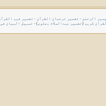
سیر الرحمٰن
-
تفسیر ترجمان القرآن
-
تفسیر فہم القرآن
قرآن کریم (تفسیر عبدالسلام بھٹوی)
-
تسہیل البیان فی 