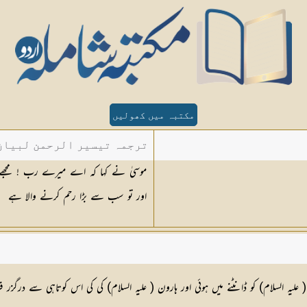
مکتبہ میں کھولیں
ترجمہ تیسیر الرحمن لبیان 
اور تو سب سے بڑا رحم کرنے والا ہے