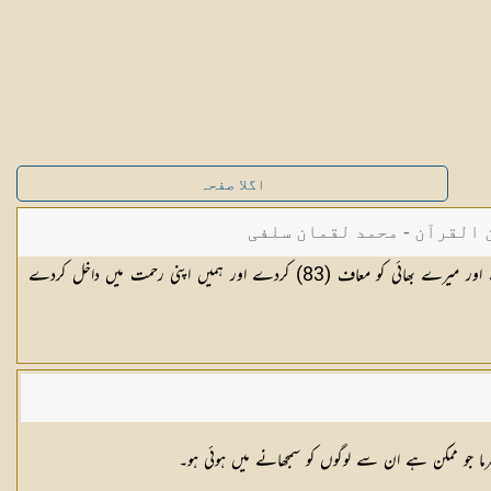
اگلا صفحہ
القرآن - محمد لقمان سلفی
موسیٰ نے کہا کہ اے میرے رب ! مجھے اور میرے بھائی کو معاف (83) کردے اور ہمیں اپنی رحمت میں داخل کردے