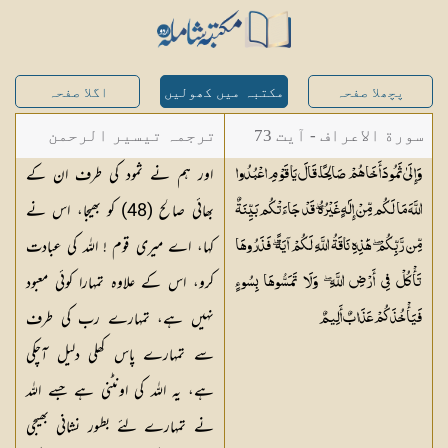
پچھلا صفحہ
مکتبہ میں کھولیں
اگلا صفحہ
سورة الاعراف - آیت 73
ترجمہ تیسیر الرحمن
اور ہم نے ثمود کی طرف ان کے
وَإِلَىٰ ثَمُودَ أَخَاهُمْ صَالِحًا ۗ قَالَ يَا قَوْمِ اعْبُدُوا
لبیان القرآن - محمد
بھائی صالح (48) کو بھیجا، اس نے
اللَّهَ مَا لَكُم مِّنْ إِلَٰهٍ غَيْرُهُ ۖ قَدْ جَاءَتْكُم بَيِّنَةٌ
لقمان سلفی
کہا، اے میری قوم ! اللہ کی عبادت
مِّن رَّبِّكُمْ ۖ هَٰذِهِ نَاقَةُ اللَّهِ لَكُمْ آيَةً ۖ فَذَرُوهَا
کرو، اس کے علاوہ تمہارا کوئی معبود
تَأْكُلْ فِي أَرْضِ اللَّهِ ۖ وَلَا تَمَسُّوهَا بِسُوءٍ
نہیں ہے، تمہارے رب کی طرف
فَيَأْخُذَكُمْ عَذَابٌ
أَلِيمٌ
سے تمہارے پاس کھلی دلیل آچکی
ہے، یہ اللہ کی اونٹنی ہے جسے اللہ
نے تمہارے لئے بطور نشانی بھیجی