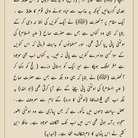
آپ (ﷺ) نے صحابہ کرام (رض) کو ہدایت فرمائی کہ اس علاقہ سے
جلدی گزرجائیں کیونکہ یہ عذاب سے تباہ ہونے والی قوم کا علاقہ ہے ۔
ایک مقام پر آنحضرت (ﷺ) نے ایک کنویں کی نشا ند دہی کر کے
بتایا کہ یہی وہ کنواں ہے جس سے حضرت صالح ( علیہ السلام) کی
اونٹنی پانی پیا کرتی تھی۔ اور مسلمانوں کو ہدایت فرمائی کہ اس کنویں
کے سوا کسی دوسرے کنویں سے پانی نہ لیں۔ یہ کنواں اب بھی موجود
ہے مگر خشک ہوچکا ہے نیز ایک کو ہستانی درّے ( فج کو دکھا کر
آنحضرت (ﷺ) نے بتایا کہ یہی وہ جگہ ہے جس سے حضرت صالح
( علیہ السلام) کی اونٹنی پانی پینے کے لیے آیا کرتی تھی (ابو الفدا) یہ
جگہ اب بھی
(اونٹنی کا درہ) کے نام سے معروف ہے۔،
فج الناقۃ
بعض سیاحت ناموں میں مذکور ہے کہ جس پہاڑی سے وہ اونٹنی بطور
معجزہ برآمد ہوئی تھی اس میں اب تک شگاف موجود ہے۔ حافظ ابن
کثیر نے اس چٹان کا نام
لکھا ہے۔ (البدایہ)
الکاتبہ