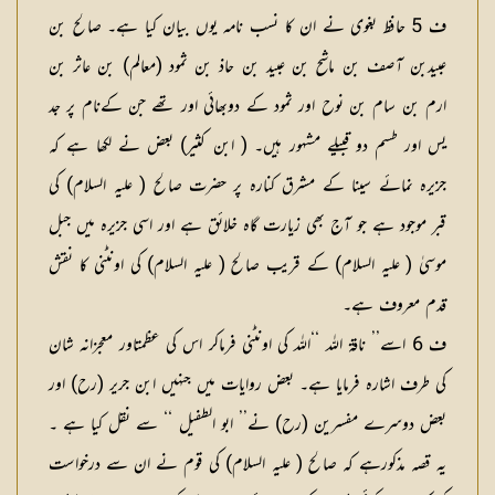
ف 5 حافظ بغوی نے ان کا نسب نامہ یوں بیان کیا ہے۔ صالح بن
عبیدبن آصف بن ماشح بن عبید بن حاذ بن ثمود (معالم) بن عاثر بن
ارم بن سام بن نوح اور ثمود کے دوبھائی اور تھے جن کےنام پر جد
یس اور طسم دو قبیلے مشہور ہیں۔ ( ابن کثیر) بعض نے لکھا ہے کہ
جزیرہ نمائے سینا کے مشرق کنارہ پر حضرت صالح ( علیہ السلام) کی
قبر موجود ہے جو آج بھی زیارت گاہ خلائق ہے اور اسی جزیرہ میں جبل
موسیٰ ( علیہ السلام) کے قریب صالح ( علیہ السلام) کی اونٹنی کا نقش
قدم معروف ہے۔
ف 6 اسے’’ ناقۃ اللہ ‘‘اللہ کی اونٹنی فرماکر اس کی عظمتاور معجزانہ شان
کی طرف اشارہ فرمایا ہے۔ بعض روایات میں جنہیں ابن جریر (رح) اور
بعض دوسرے مفسرین (رح) نے’’ ابو الطفیل ‘‘ سے نقل کیا ہے ۔
یہ قصہ مذکورہے کہ صالح ( علیہ السلام) کی قوم نے ان سے درخواست