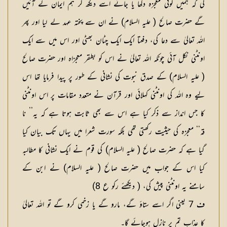
کی کہ ہمیں کوئی معجزہ دکھا یا جائے اسے دیکھ کر ہم ایمان لے آئیں
گے حضرت صالح ( علیہ السلام) نے ان سے پختہ عہد لے لیا اور پھر
اللہ تعالیٰ سے دعا کی، دفعتا ایک ایک چٹان بھٹی اور اس میں سے ایک
اونٹنی نکل آئی چونکہ اللہ تعالیٰ نے اس کو بطقر معجزاہ اور حضرت صالح
( علیہ السلام) کے صدق نبوت کی نشانی کے طور پر پیدا فرمایا تھا اس
لیے وہ اللہ کی اونٹنی کہلائی اور قرآن نے متعدد مقامات پر اس اونٹنی
کا جس انداز سے ذکر کیا ہے اس سے بھی ثابت ہوتا ہے کہ یہ’’ نا
قہ‘‘ معجزہ کی حیثیت رکھتی تھی بلکہ سورت شعرا میں یہاں تک بیان کیا
گیا ہے کہ حضرت صالح ( علیہ السلام) کی قوم نے ایک نشانی کا مطالبہ
کیا اس کے جواب میں حضرت صالح ( علیہ السلام) نے ابن کے
سامنے یہ اونٹنی پیش کی، ( دیکھئے رکو ع 8)
ف 7 یعنی اگر اسے ستاؤ گے، مارو گے یا زخمی کرو گے تو اللہ تعالیٰ
کا عذاب تم پر نازل ہوجائے گا۔