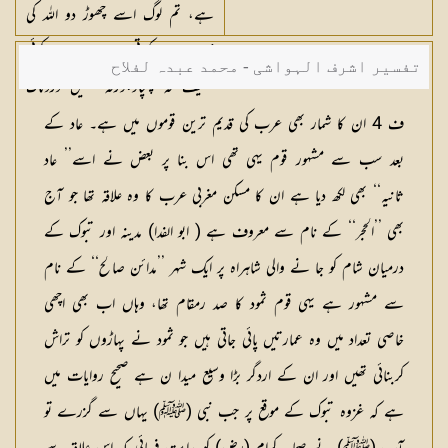
ہے، تم لوگ اسے چھوڑ دو اللہ کی
زمین میں کھاتی پھرے، اور کوئی
تفسیر اشرف الہواشی - محمد عبدہ لفلاح
تکلیف نہ پہنچاؤ،ورنہ تمہیں دردناک
عذاب پکڑ لے گا
ف 4 ان کا شمار بھی عرب کی قدیم ترین قوموں میں ہے۔ عاد کے
بعد سب سے مشہور قوم یہی تھی اس بنا پر بعض نے اسے’’ عاد
ثانیہ‘‘ بھی لکھ دیا ہے ان کا مسکن مغربی عرب کا وہ علاقہ تھا جو آج
بھی ’’الحجر‘‘ کے نام سے معروف ہے ( ابو الفدا) مدینہ اور تبوک کے
درمیان شام کو جا نے والی شاہراہ پر ایک شہر ’’مدائن صالح‘‘ کے نام
سے مشہور ہے یہی قوم ثمود کا صد رمقام تھا، وہاں اب بھی اچھی
خاصی تعداد میں وہ عمارتیں پائی جاتی ہیں جو ثمود نے پہاڑوں کو تراش
کربنائی تھیں اور ان کے اردگر بڑا وسیع میدا ن ہے صحیح روایات میں
ہے کہ غزوہ تبوک کے موقع پر جب نبی (ﷺ) یہاں سے گزرے تو