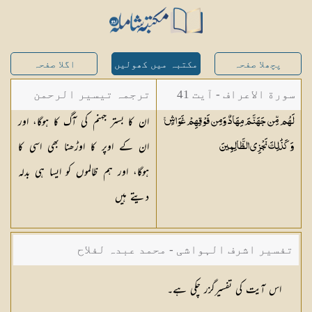
پچھلا صفحہ
مکتبہ میں کھولیں
اگلا صفحہ
سورة الاعراف - آیت 41
ترجمہ تیسیر الرحمن
ان کا بستر جہنم کی آگ کا ہوگا، اور
لَهُم مِّن جَهَنَّمَ مِهَادٌ وَمِن فَوْقِهِمْ غَوَاشٍ ۚ
لبیان القرآن - محمد
ان کے اوپر کا اوڑھنا بھی اسی کا
وَكَذَٰلِكَ نَجْزِي
الظَّالِمِينَ
لقمان سلفی
ہوگا، اور ہم ظالموں کو ایسا ہی بدلہ
دیتے ہیں
تفسیر اشرف الہواشی - محمد عبدہ لفلاح
اس آیت کی تفسیرگزر چکی ہے۔