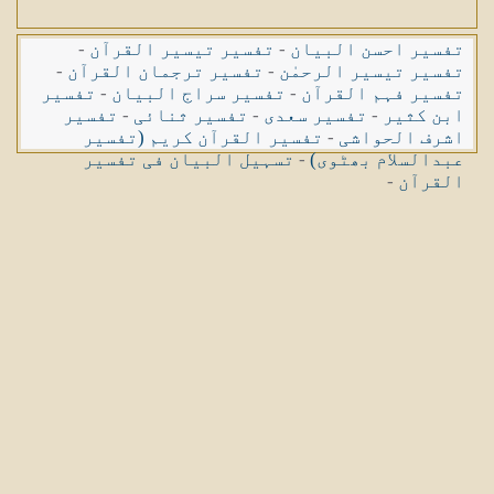
تفسیر احسن البیان
-
تفسیر تیسیر القرآن
-
تفسیر تیسیر الرحمٰن
-
تفسیر ترجمان القرآن
-
تفسیر فہم القرآن
-
تفسیر سراج البیان
-
تفسیر
ابن کثیر
-
تفسیر سعدی
-
تفسیر ثنائی
-
تفسیر
اشرف الحواشی
-
تفسیر القرآن کریم (تفسیر
عبدالسلام بھٹوی)
-
تسہیل البیان فی تفسیر
القرآن
-