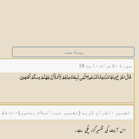
پچھلا صفحہ
سورة الاعراف - آیت 18
قَالَ اخْرُجْ مِنْهَا مَذْءُومًا مَّدْحُورًا ۖ لَّمَن تَبِعَكَ مِنْهُمْ لَأَمْلَأَنَّ جَهَنَّمَ مِنكُمْ
أَجْمَعِينَ
تفسیر القرآن کریم (تفسیر عبدالسلام بھٹوی) - حافظ 
اس آیت کی تفسیرگزر چکی ہے۔