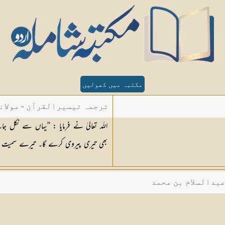
مکتبہ میں کھولیں
ترجمہ تیسیرالقرآن - مولان
اللہ تعالیٰ نے فرمایا : ''یہاں سے نکل جا
بھی تیری پیروی کرے گا۔ تیرے سمیت [١٥] ان سب سے جہنم کو بھر دوں 
عبدالسلام بن محمد