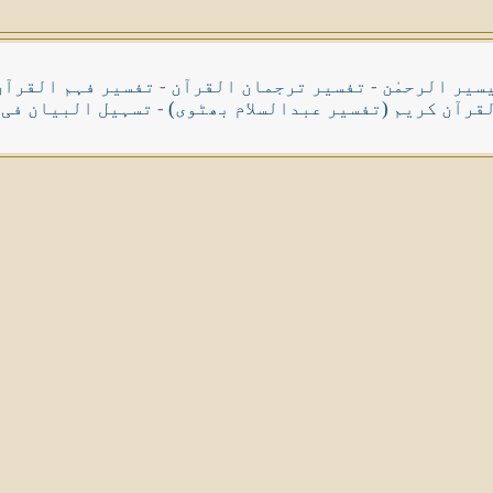
سیر الرحمٰن
-
تفسیر ترجمان القرآن
-
تفسیر فہم القرآن
قرآن کریم (تفسیر عبدالسلام بھٹوی)
-
تسہیل البیان فی 