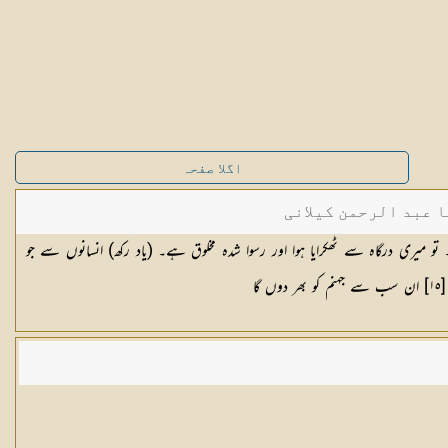
اگلا صفحہ
ا عبد الرحمن کیلانی
۔ تو میری درگاہ سے ٹھکرایا ہوا اور رسوا شدہ مخلوق ہے۔ (یاد رکھ) انسانوں سے جو
گا