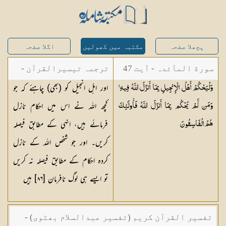
پچھلا صفحہ
مکتبہ میں کھولیں
اگلا صفحہ
سورة المآئدہ - آیت 47
ترجمہ تیسیرالقرآن -
اور اہل انجیل کو (بھی) چاہئے کہ جو
وَلْيَحْكُمْ أَهْلُ الْإِنجِيلِ بِمَا أَنزَلَ اللَّهُ فِيهِ ۚ
مولانا عبد الرحمن
کچھ اللہ نے اس میں احکام نازل
وَمَن لَّمْ يَحْكُم بِمَا أَنزَلَ اللَّهُ فَأُولَٰئِكَ
کیلانی
فرمائے ہیں، انہی کے مطابق فیصلہ
هُمُ
الْفَاسِقُونَ
کریں۔ اور جو شخص اللہ کے نازل
کردہ احکام کے مطابق فیصلہ نہ کریں
تو ایسے ہی لوگ نافرمان [٨٦] ہیں
تفسیر القرآن کریم (تفسیر عبدالسلام بھٹوی) -