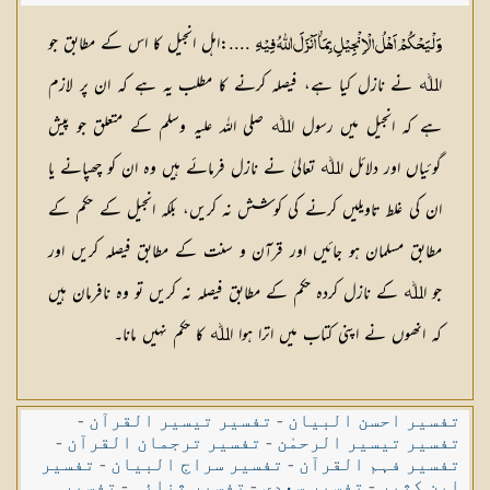
حافظ عبدالسلام بن محمد
....:اہل انجیل کا اس کے مطابق جو
وَ لْيَحْكُمْ اَهْلُ الْاِنْجِيْلِ بِمَاۤ اَنْزَلَ اللّٰهُ فِيْهِ
اﷲ نے نازل کیا ہے، فیصلہ کرنے کا مطلب یہ ہے کہ ان پر لازم
ہے کہ انجیل میں رسول اﷲ صلی اللہ علیہ وسلم کے متعلق جو پیش
گوئیاں اور دلائل اﷲ تعالیٰ نے نازل فرمائے ہیں وہ ان کو چھپانے یا
ان کی غلط تاویلیں کرنے کی کوشش نہ کریں، بلکہ انجیل کے حکم کے
مطابق مسلمان ہو جائیں اور قرآن و سنت کے مطابق فیصلہ کریں اور
جو اﷲ کے نازل کردہ حکم کے مطابق فیصلہ نہ کریں تو وہ نافرمان ہیں
کہ انھوں نے اپنی کتاب میں اترا ہوا اﷲ کا حکم نہیں مانا۔
تفسیر احسن البیان
-
تفسیر تیسیر القرآن
-
تفسیر تیسیر الرحمٰن
-
تفسیر ترجمان القرآن
-
تفسیر فہم القرآن
-
تفسیر سراج البیان
-
تفسیر
ابن کثیر
-
تفسیر سعدی
-
تفسیر ثنائی
-
تفسیر