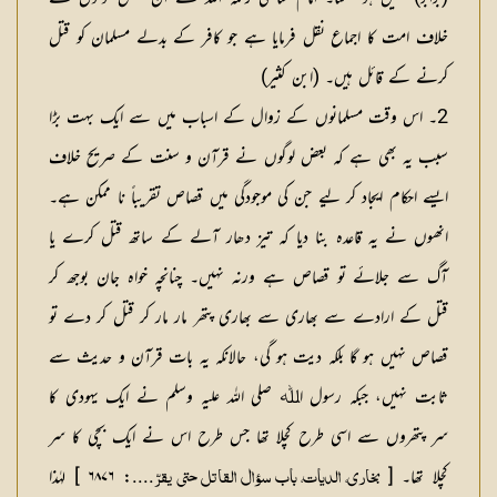
خلاف امت کا اجماع نقل فرمایا ہے جو کافر کے بدلے مسلمان کو قتل
کرنے کے قائل ہیں۔ (ابن کثیر)
2۔ اس وقت مسلمانوں کے زوال کے اسباب میں سے ایک بہت بڑا
سبب یہ بھی ہے کہ بعض لوگوں نے قرآن و سنت کے صریح خلاف
ایسے احکام ایجاد کر لیے جن کی موجودگی میں قصاص تقریباً نا ممکن ہے۔
انھوں نے یہ قاعدہ بنا دیا کہ تیز دھار آلے کے ساتھ قتل کرے یا
آگ سے جلائے تو قصاص ہے ورنہ نہیں۔ چنانچہ خواہ جان بوجھ کر
قتل کے ارادے سے بھاری سے بھاری پتھر مار مار کر قتل کر دے تو
قصاص نہیں ہو گا بلکہ دیت ہو گی، حالانکہ یہ بات قرآن و حدیث سے
ثابت نہیں، جبکہ رسول اﷲ صلی اللہ علیہ وسلم نے ایک یہودی کا
سر پتھروں سے اسی طرح کچلا تھا جس طرح اس نے ایک بچی کا سر
کچلا تھا۔ [
....: ۶۸۷۶ ] لہٰذا
بخاری، الدیات، باب سؤال القاتل حتی یقرّ