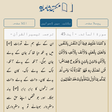
پچھلا صفحہ
مکتبہ میں کھولیں
اگلا صفحہ
سورة المآئدہ - آیت 45
ترجمہ تیسیرالقرآن -
ان کے لیے ہم نے تورات [٨٢]
وَكَتَبْنَا عَلَيْهِمْ فِيهَا أَنَّ النَّفْسَ بِالنَّفْسِ
مولانا عبد الرحمن
میں یہ لکھ دیا تھا کہ جان کے بدلے
وَالْعَيْنَ بِالْعَيْنِ وَالْأَنفَ بِالْأَنفِ وَالْأُذُنَ
کیلانی
جان ہوگی، آنکھ کے بدلے آنکھ،
بِالْأُذُنِ وَالسِّنَّ بِالسِّنِّ وَالْجُرُوحَ قِصَاصٌ ۚ
ناک کے بدلے ناک، کان کے
فَمَن تَصَدَّقَ بِهِ فَهُوَ كَفَّارَةٌ لَّهُ ۚ وَمَن لَّمْ
بدلے کان، دانت کے بدلے دانت
يَحْكُم بِمَا أَنزَلَ اللَّهُ فَأُولَٰئِكَ هُمُ
الظَّالِمُونَ
اور زخموں کا برابر برابر [٨٣] بدلہ
ہوگا۔ اور جو شخص اپنے حق سے
دستبردار ہوجائے تو یہ دستبرداری