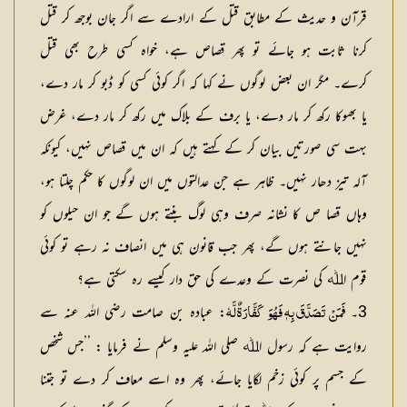
قرآن و حدیث کے مطابق قتل کے ارادے سے اگر جان بوجھ کر قتل
کرنا ثابت ہو جائے تو پھر قصاص ہے، خواہ کسی طرح بھی قتل
کرے۔ مگر ان بعض لوگوں نے کہا کہ اگر کوئی کسی کو ڈبو کر مار دے،
یا بھوکا رکھ کر مار دے، یا برف کے بلاک میں رکھ کر مار دے، غرض
بہت سی صورتیں بیان کر کے کہتے ہیں کہ ان میں قصاص نہیں، کیونکہ
آلہ تیز دھار نہیں۔ ظاہر ہے جن عدالتوں میں ان لوگوں کا حکم چلتا ہو،
وہاں قصا ص کا نشانہ صرف وہی لوگ بنتے ہوں گے جو ان حیلوں کو
نہیں جانتے ہوں گے، پھر جب قانون ہی میں انصاف نہ رہے تو کوئی
قوم اﷲ کی نصرت کے وعدے کی حق دار کیسے رہ سکتی ہے؟
3۔
: عبادہ بن صامت رضی اللہ عنہ سے
فَمَنْ تَصَدَّقَ بِهٖ فَهُوَ كَفَّارَةٌ لَّهٗ
روایت ہے کہ رسول اﷲ صلی اللہ علیہ وسلم نے فرمایا : ’’جس شخص
کے جسم پر کوئی زخم لگایا جائے، پھر وہ اسے معاف کر دے تو جتنا