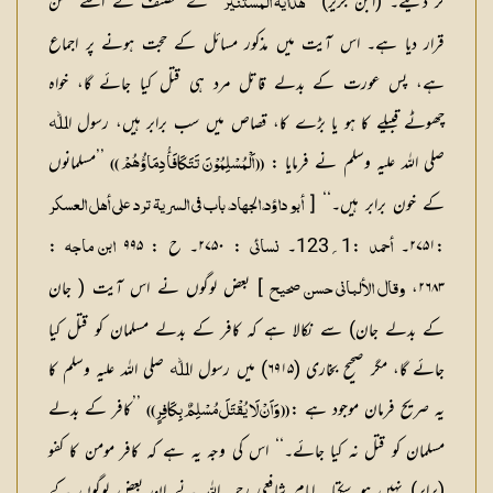
کر دیتے۔ (ابن جریر) ’’
‘‘ کے مصنف نے اسے حسن
ھدایۃ المستنیر
قرار دیا ہے۔ اس آیت میں مذکور مسائل کے حجت ہونے پر اجماع
ہے، پس عورت کے بدلے قاتل مرد ہی قتل کیا جائے گا، خواہ
چھوٹے قبیلے کا ہو یا بڑے کا، قصاص میں سب برابر ہیں، رسول اﷲ
صلی اللہ علیہ وسلم نے فرمایا :
’’مسلمانوں
(( اَلْمُسْلِمُوْنَ تَتَكَافَأُ دِمَاؤُهُمْ ))
کے خون برابر ہیں۔‘‘ [
أبو داؤد، الجہاد، باب فی السریۃ ترد علی أھل العسکر
:۲۷۵۱۔
:1؍123۔
: ۲۷۵۰۔ ح : ۹۹۵
:
أحمد
نسائی
ابن ماجہ
۲۶۸۳،
] بعض لوگوں نے اس آیت ( جان
وقال الألبانی حسن صحیح
کے بدلے جان) سے نکالا ہے کہ کافر کے بدلے مسلمان کو قتل کیا
جائے گا، مگر صحیح بخاری (۶۹۱۵) میں رسول اﷲ صلی اللہ علیہ وسلم کا
یہ صریح فرمان موجود ہے :
’’کافر کے بدلے
(( وَاَنْ لَا يُقْتَلَ مُسْلِمٌ بِکَافِرٍ))
مسلمان کو قتل نہ کیا جائے۔‘‘ اس کی وجہ یہ ہے کہ کافر مومن کا کفو
(برابر) نہیں ہو سکتا۔ امام شافعی رحمہ اللہ نے ان بعض لوگوں کے