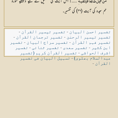
ٖ ....: اس آیت کی تفصیل کے لیے دیکھیے سورۂ
مَنْ عَمِلَ صَالِحًا فَلِنَفْسِه
حم سجدہ کی آیت (۴۶) کی تفسیر۔
تفسیر احسن البیان
-
تفسیر تیسیر القرآن
-
تفسیر تیسیر الرحمٰن
-
تفسیر ترجمان القرآن
-
تفسیر فہم القرآن
-
تفسیر سراج البیان
-
تفسیر
ابن کثیر
-
تفسیر سعدی
-
تفسیر ثنائی
-
تفسیر
اشرف الحواشی
-
تفسیر القرآن کریم (تفسیر
عبدالسلام بھٹوی)
-
تسہیل البیان فی تفسیر
القرآن
-