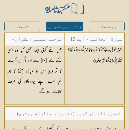
پچھلا صفحہ
مکتبہ میں کھولیں
اگلا صفحہ
سورة الجاثية - آیت 15
ترجمہ تیسیرالقرآن -
جس نے کوئی اچھا عمل کیا وہ اسی
مَنْ عَمِلَ صَالِحًا فَلِنَفْسِهِ ۖ وَمَنْ أَسَاءَ فَعَلَيْهَا ۖ
مولانا عبد الرحمن
کے لئے [
٢٠
] ہے اور اگر برا کرے
ثُمَّ إِلَىٰ رَبِّكُمْ
تُرْجَعُونَ
کیلانی
گا تو وہی اس کا خمیازہ بھگتے گا پھر
تم سب اپنے پروردگار کی طرف
لوٹائے جاؤ گے
تفسیر القرآن کریم (تفسیر عبدالسلام بھٹوی) -
حافظ عبدالسلام بن محمد