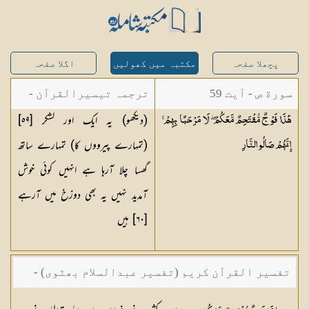
پچھلا صفحہ
مکتبہ میں کھولیں
اگلا صفحہ
سورة ص - آیت 59
ترجمہ تیسیرالقرآن -
(دیکھو) یہ ایک اور لشکر [
٥٩
]
هَٰذَا فَوْجٌ مُّقْتَحِمٌ مَّعَكُمْ ۖ لَا مَرْحَبًا بِهِمْ ۚ
مولانا عبد الرحمن
(تمہارے پیرووں کا) تمہارے ساتھ
إِنَّهُمْ صَالُو
النَّارِ
کیلانی
گھسا چلا آرہا ہے انہیں کوئی خوش
آمدید نہیں یہ بھی دوزخ میں آرہے
[
٦٠
] ہیں
تفسیر القرآن کریم (تفسیر عبدالسلام بھٹوی) -
حافظ عبدالسلام بن محمد