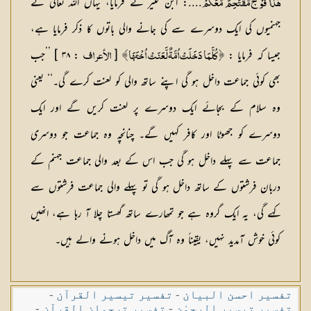
....: ابن کثیر نے فرمایا، یہاں اللہ تعالیٰ نے
هٰذَا فَوْجٌ مُّقْتَحِمٌ مَّعَكُمْ
جہنمیوں کی ایک دوسرے سے کی جانے والی باتوں کا ذکر فرمایا ہے،
جیسا کہ فرمایا :
[
: ۳۸ ] ’’جب
﴿ كُلَّمَا دَخَلَتْ اُمَّةٌ لَّعَنَتْ اُخْتَهَا ﴾
الأعراف
بھی کوئی جماعت داخل ہو گی اپنے ساتھ والی کو لعنت کرے گی۔‘‘ یعنی
وہ سلام کے بجائے ایک دوسرے پر لعنت کریں گے اور ایک
دوسرے کو جھوٹا اور کافر کہیں گے۔ چنانچہ وہ جماعت جو دوسری
جماعت سے پہلے داخل ہو گی جب اس کے بعد والی جماعت جہنم کے
دربان فرشتوں کے ساتھ داخل ہو گی تو پہلے والی جماعت فرشتوں سے
کہے گی، یہ ایک گروہ ہے جو تمھارے ساتھ گھستا چلا آ رہا ہے، انھیں
کوئی خوش آمدید نہیں، یقیناً وہ آگ میں داخل ہونے والے ہیں۔
تفسیر احسن البیان
-
تفسیر تیسیر القرآن
-
تفسیر تیسیر الرحمٰن
-
تفسیر ترجمان القرآن
-