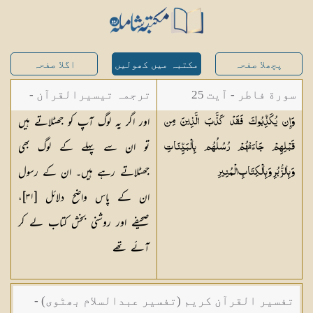
پچھلا صفحہ
مکتبہ میں کھولیں
اگلا صفحہ
سورة فاطر - آیت 25
ترجمہ تیسیرالقرآن -
اور اگر یہ لوگ آپ کو جھٹلاتے ہیں
وَإِن يُكَذِّبُوكَ فَقَدْ كَذَّبَ الَّذِينَ مِن
مولانا عبد الرحمن
تو ان سے پہلے کے لوگ بھی
قَبْلِهِمْ جَاءَتْهُمْ رُسُلُهُم بِالْبَيِّنَاتِ
کیلانی
جھٹلاتے رہے ہیں۔ ان کے رسول
وَبِالزُّبُرِ وَبِالْكِتَابِ
الْمُنِيرِ
ان کے پاس واضح دلائل [٣١]،
صحیفے اور روشنی بخش کتاب لے کر
آئے تھے
تفسیر القرآن کریم (تفسیر عبدالسلام بھٹوی) -