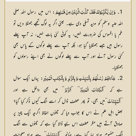
حافظ عبدالسلام بن محمد
1۔
: اس میں رسول اللہ صلی
وَ اِنْ يُّكَذِّبُوْكَ فَقَدْ كَذَّبَ الَّذِيْنَ مِنْ قَبْلِهِمْ
اللہ علیہ وسلم کو مزید تسلی دی ہے۔ یعنی اگر یہ لوگ تجھے جھٹلا دیں تو
غم یا افسوس کی ضرورت نہیں، یہ کوئی نئی بات نہیں، نہ آپ پہلے
رسول ہیں جسے جھٹلایا گیا ہو، بلکہ آپ سے پہلے لوگوں کے پاس بھی
کئی رسول آئے اور آپ سے پہلے لوگوں نے بھی اپنے رسولوں کو
جھٹلایا۔
2۔
: یہاں ایک سوال
جَآءَتْهُمْ رُسُلُهُمْ بِالْبَيِّنٰتِ وَ بِالزُّبُرِ وَ بِالْكِتٰبِ الْمُنِيْرِ
ہے کہ ’’
‘‘ ’’
‘‘ میں بھی داخل ہے اور
اَلْكِتَابُ الْمُنِيْرُ
اَلزُّبُرُ
’’
‘‘میں بھی، تو پھر عطف ڈال کر اسے الگ کیوں ذکر کیا گیا؟
اَلْبَيِّنَاتُ
بعض اہل علم نے اس کا جواب دیا کہ تینوں الفاظ اگرچہ ایک چیز پر
صادق آتے ہیں مگر عطف اس لیے ڈالا گیا ہے کہ تینوں سے الگ
الگ مفہوم مراد لیا گیا ہے، چنانچہ ’’
‘‘ سے مراد معجزات
اَلْبَيِّنَاتُ