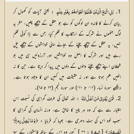
حافظ عبدالسلام بن محمد
1۔
: یعنی آیات کو کھول کر
بَلِ اتَّبَعَ الَّذِيْنَ ظَلَمُوْا اَهْوَآءَهُمْ بِغَيْرِ عِلْمٍ
بیان کرنے کا فائدہ ان لوگوں کو ہے جو عقل کے پیچھے چلیں، مگر یہ
لوگ جنھوں نے شرک کے ارتکاب کا ظلم کیا، جس سے بڑا کوئی ظلم
نہیں، یہ عقل کے پیچھے چلنے کے بجائے اپنی خواہشوں کے پیچھے چل
رہے ہیں اور شرک کا اصل وہ خواہشیں اور آرزوئیں ہی ہیں جو
شیطان اپنے پیچھے چلنے والوں کے دلوں میں پیدا کر دیتا ہے۔ جن کا نہ
انھیں علم ہوتا ہے اور نہ حقیقت میں کہیں ان کا وجود ہوتا ہے۔
دیکھیے سورۂ نساء (۱۱۲ تا ۱۲۰) اور سورۂ نجم (۲۳ تا ۲۵)۔
2۔
: اللہ تعالیٰ کی طرف گمراہی کی نسبت اس
فَمَنْ يَّهْدِيْ مَنْ اَضَلَّ اللّٰهُ
اعتبار سے ہے کہ وہ ہر چیز کا خالق ہے، ورنہ انسان کی گمراہی کا
سبب خود اس کی ہٹ دھرمی ہے، جیسا کہ فرمایا :
﴿ وَ مَا يُضِلُّ بِهٖ اِلَّا
[
: ۲۶ ] ’’اور وہ اس کے ساتھ فاسقوں کے سوا
الْفٰسِقِيْنَ ﴾
البقرۃ