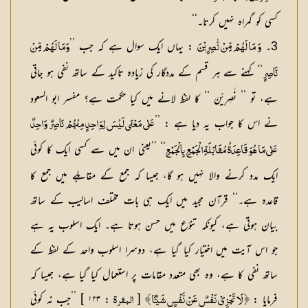
کسی کو گمراہ نہیں کرتا۔‘‘
3۔
: یہاں ایک سوال ہے کہ جب ’’
وَ مَا لَهُمْ مِّنْ نّٰصِرِيْنَ
وَمَا لَهُمْ مِّنْ
‘‘ کہنے سے ہر قسم کے مددگار کی زیادہ تاکید کے ساتھ نفی ہو جاتی
نَّاصِرٍ
ہے، تو ’’ نٰصِرِيْنَ ‘‘ کا لفظ لانے میں کیا حکمت ہے؟ مفسر ابو السعود
نے اس کا جواب یہ دیا ہے : ’’
عَلٰي مَعْنَي لَيْسَ لِوَاحِدٍ مِنْهُمْ نَاصِرٌ وَاحِدٌ
‘‘ ’’یعنی ان میں سے کسی ایک کا کوئی
عَلٰي مَا هُوَ قَاعِدَةُ مُقَابَلَةِ الْجَمْعِ بِالْجَمْعِ
ایک مدد کرنے والا نہیں ہو گا، جیسا کہ جمع کے مقابلے میں جمع کا
قاعدہ ہے۔‘‘ قرآن مجید میں ایک ہی بات مختلف اسالیب کے ساتھ
بیان ہوتی ہے، کیونکہ تنوّع میں حسن ہوتا ہے۔ ایک اسلوب یہ ہے
جو اس آیت میں اختیار کیا گیا ہے، دوسرا اسلوب واحد کے لفظ کے
ساتھ نفی کا ہے، وہ بھی متعدد مقامات پر استعمال کیا گیا ہے، جیسا کہ
فرمایا :
[
: ۱۲۳ ] ’’جب نہ کوئی
﴿ لَا تَجْزِيْ نَفْسٌ عَنْ نَّفْسٍ شَيْـًٔا ﴾
البقرۃ