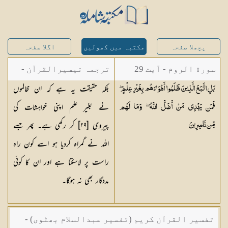
پچھلا صفحہ
مکتبہ میں کھولیں
اگلا صفحہ
سورة الروم - آیت 29
ترجمہ تیسیرالقرآن -
بلکہ حقیقت یہ ہے کہ ان ظالموں
بَلِ اتَّبَعَ الَّذِينَ ظَلَمُوا أَهْوَاءَهُم بِغَيْرِ عِلْمٍ ۖ
مولانا عبد الرحمن
نے بغیر علم اپنی خواہشات کی
فَمَن يَهْدِي مَنْ أَضَلَّ اللَّهُ ۖ وَمَا لَهُم
کیلانی
پیروی [٢٩] کر رکھی ہے۔ پھر جسے
مِّن
نَّاصِرِينَ
اللہ نے گمراہ کردیا ہو اسے کون راہ
راست پر لاسکتا ہے اور ان کا کوئی
مددگار بھی نہ ہوگا۔
تفسیر القرآن کریم (تفسیر عبدالسلام بھٹوی) -