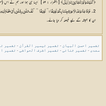
[ الشعراء : ۵۹ ] ’’ایسا ہی ہوا اور ہم نے اس (مصر) کا وارث بنی اسرائیل کو بنا دیا۔‘‘ اگرچہ یہ سب فتوحات موسیٰ علیہ السلام کی زندگی میں نہ ہو سکیں۔ دیکھیے سورۂ مائدہ (۲۰ تا ۲۶)۔
﴿كَذٰلِكَ وَ اَوْرَثْنٰهَا بَنِيْ اِسْرَآءِيْلَ ﴾
2۔
:’’
‘‘ ’’
فَاِذَا جَآءَ وَعْدُ الْاٰخِرَةِ جِئْنَا بِكُمْ لَفِيْفًا
لَفِيْفًا
لَفُّ الشَّيْءِ بِالشَّيْءِ أَيْ ضَمُّهُ اِلَيْهِ 
ان کا ہمیشہ کے لیے فیصلہ کر دیا جائے۔
تفسیر احسن البیان
-
تفسیر تیسیر القرآن
-
تفسیر تی
سعدی
-
تفسیر ثنائی
-
تفسیر اشرف الحواشی
-
تفسیر ال