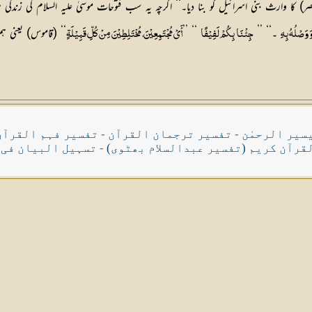
۔‘‘ ’’
‘‘ ’’
‘‘ (قاموس) یعنی 
وَ وَصْلُهُ بِهِ
جِئْنَا بِكُمْ لَفِيْفًا
أَيْ مُجْتَمِعِيْنَ، مُخْتَلِطِيْنَ مِنْ كُلِّ قَبِيْلَةٍ
سیر الرحمٰن
-
تفسیر ترجمان القرآن
-
تفسیر فہم القرآن
قرآن کریم (تفسیر عبدالسلام بھٹوی)
-
تسہیل البیان فی 