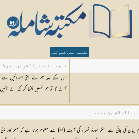
مکتبہ میں کھولیں
ترجمہ تیسیرالقرآن - مولان
آئے گا تو ہم تمہیں اکٹھا کرکے لے آئی
عبدالسلام بن محمد
 آیت (۵۹) سے معلوم ہوتا ہے کہ آخر کار بنی اسرائیل کی حکومت فلسطین و شام کے بعد مصر پر بھی قائم ہو گئی تھی، فرمایا :