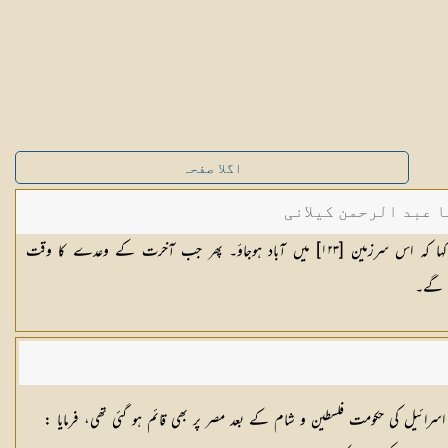
اگلا صفحہ
ا عبد الرحمن کیلانی
اس کے بعد ہم نے بنی اسرائیل سے کہا کہ اس سرزمین [١٢٣] میں آباد ہوجاؤ۔ پھر جب آخرت کے وعدے کا وقت
ں گے۔