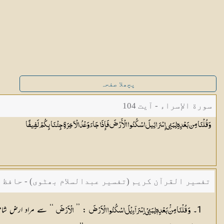
پچھلا صفحہ
سورة الإسراء - آیت 104
وَقُلْنَا مِن بَعْدِهِ لِبَنِي إِسْرَائِيلَ اسْكُنُوا الْأَرْضَ فَإِذَا جَاءَ وَعْدُ الْآخِرَةِ جِئْنَا بِكُمْ
لَفِيفًا
تفسیر القرآن کریم (تفسیر عبدالسلام بھٹوی) - حافظ 
1۔
: ’’
‘‘ سے مراد ارض شام بیان کی جاتی ہے، مگر سورۂ شعراء کی
وَ قُلْنَا مِنْۢ بَعْدِهٖ لِبَنِيْ اِسْرَآءِيْلَ اسْكُنُوا الْاَرْضَ
الْاَرْضَ