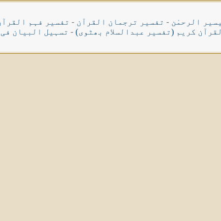
سیر الرحمٰن
-
تفسیر ترجمان القرآن
-
تفسیر فہم القرآن
قرآن کریم (تفسیر عبدالسلام بھٹوی)
-
تسہیل البیان فی 