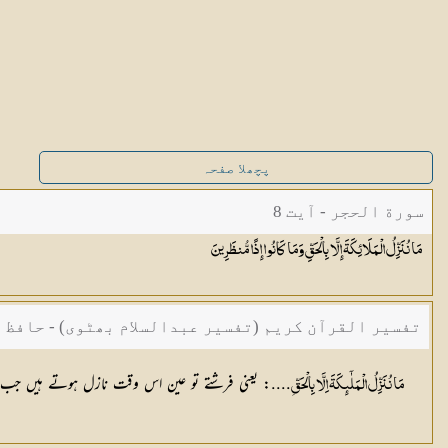
پچھلا صفحہ
سورة الحجر - آیت 8
مَا نُنَزِّلُ الْمَلَائِكَةَ إِلَّا بِالْحَقِّ وَمَا كَانُوا إِذًا
مُّنظَرِينَ
تفسیر القرآن کریم (تفسیر عبدالسلام بھٹوی) - حافظ 
ِ....: یعنی فرشتے تو عین اس وقت نازل ہوتے ہیں جب کس
مَا نُنَزِّلُ الْمَلٰٓىِٕكَةَ اِلَّا بِالْحَقّ