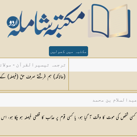
مکتبہ میں کھولیں
ترجمہ تیسیرالقرآن - مولان
(حالانکہ) ہم فرشتے صرف حق (فیصلہ) کے وقت ہی [٤] اتارتے ہیں۔ پھر اس وقت ان
عبدالسلام بن محمد
ی شخص کی موت کا وقت آ گیا ہو، یا کسی قوم پر عذاب کا قطعی فیصلہ ہو چکا ہو، اس