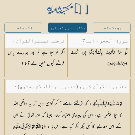
پچھلا صفحہ
مکتبہ میں کھولیں
اگلا صفحہ
سورة الحجر - آیت 7
ترجمہ تیسیرالقرآن -
اگر تو سچا ہے تو پھر ہمارے پاس
لَّوْ مَا تَأْتِينَا بِالْمَلَائِكَةِ إِن كُنتَ
مولانا عبد الرحمن
فرشتے کیوں نہیں لے آتا ؟
مِنَ
الصَّادِقِينَ
کیلانی
تفسیر القرآن کریم (تفسیر عبدالسلام بھٹوی) -
حافظ عبدالسلام بن محمد
: کہ فرشتے سامنے آ کر گواہی دیں کہ یہ واقعی اللہ
لَوْ مَا تَاْتِيْنَا بِالْمَلٰٓىِٕكَةِ
کا سچا پیغمبر ہے، اس کی پیروی اختیار کرو، جیسا کہ اللہ تعالیٰ نے ان
کے اس مطالبے کا کئی جگہ ذکر کیا ہے، فرمایا :
﴿ وَ قَالُوْا لَوْ لَا اُنْزِلَ عَلَيْهِ