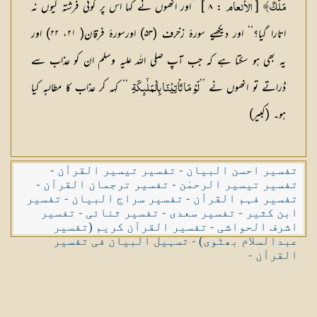
[
: ۸ ] ’’اور انھوں نے کہا اس پر کوئی فرشتہ کیوں نہ
مَلَكٌ ﴾
الأنعام
اتارا گیا؟‘‘ اور دیکھیے سورۂ زخرف (۵۳) اورسورۂ فرقان( ۲۱، ۲۲) اور
یہ بھی ہو سکتا ہے کہ جب آپ صلی اللہ علیہ وسلم ان کو عذاب سے
ڈراتے تو انھوں نے ’’
‘‘ کہہ کر عذاب کا مطالبہ کیا
لَوْ مَا تَاْتِيْنَا بِالْمَلٰٓىِٕكَةِ
ہو۔ (کبیر)
تفسیر احسن البیان
-
تفسیر تیسیر القرآن
-
تفسیر تیسیر الرحمٰن
-
تفسیر ترجمان القرآن
-
تفسیر فہم القرآن
-
تفسیر سراج البیان
-
تفسیر
ابن کثیر
-
تفسیر سعدی
-
تفسیر ثنائی
-
تفسیر
اشرف الحواشی
-
تفسیر القرآن کریم (تفسیر
عبدالسلام بھٹوی)
-
تسہیل البیان فی تفسیر
القرآن
-