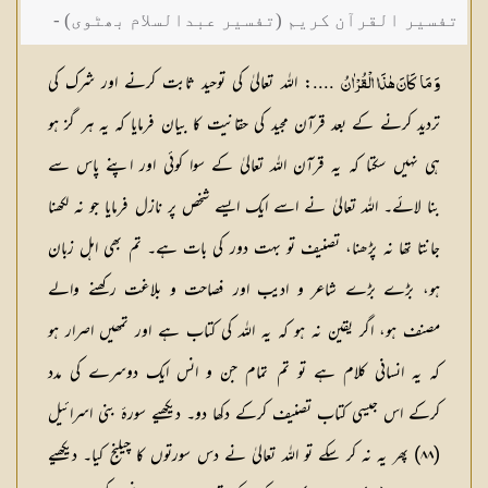
تفسیر القرآن کریم (تفسیر عبدالسلام بھٹوی) -
حافظ عبدالسلام بن محمد
....: اللہ تعالیٰ کی توحید ثابت کرنے اور شرک کی
وَ مَا كَانَ هٰذَا الْقُرْاٰنُ
تردید کرنے کے بعد قرآن مجید کی حقانیت کا بیان فرمایا کہ یہ ہر گز ہو
ہی نہیں سکتا کہ یہ قرآن اللہ تعالیٰ کے سوا کوئی اور اپنے پاس سے
بنا لائے۔ اللہ تعالیٰ نے اسے ایک ایسے شخص پر نازل فرمایا جو نہ لکھنا
جانتا تھا نہ پڑھنا، تصنیف تو بہت دور کی بات ہے۔ تم بھی اہل زبان
ہو، بڑے بڑے شاعر و ادیب اور فصاحت و بلاغت رکھنے والے
مصنف ہو، اگر یقین نہ ہو کہ یہ اللہ کی کتاب ہے اور تمھیں اصرار ہو
کہ یہ انسانی کلام ہے تو تم تمام جن و انس ایک دوسرے کی مدد
کرکے اس جیسی کتاب تصنیف کرکے دکھا دو۔ دیکھیے سورۂ بنی اسرائیل
(۸۸) پھر یہ نہ کر سکے تو اللہ تعالیٰ نے دس سورتوں کا چیلنج کیا۔ دیکھیے