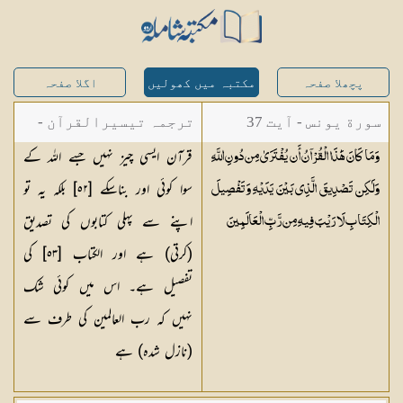
پچھلا صفحہ
مکتبہ میں کھولیں
اگلا صفحہ
سورة یونس - آیت 37
ترجمہ تیسیرالقرآن -
قرآن ایسی چیز نہیں جسے اللہ کے
وَمَا كَانَ هَٰذَا الْقُرْآنُ أَن يُفْتَرَىٰ مِن دُونِ اللَّهِ
مولانا عبد الرحمن
سوا کوئی اور بناسکے [٥٢] بلکہ یہ تو
وَلَٰكِن تَصْدِيقَ الَّذِي بَيْنَ يَدَيْهِ وَتَفْصِيلَ
کیلانی
اپنے سے پہلی کتابوں کی تصدیق
الْكِتَابِ لَا رَيْبَ فِيهِ مِن رَّبِّ
الْعَالَمِينَ
(کرتی) ہے اور الکتاب [٥٣] کی
تفصیل ہے۔ اس میں کوئی شک
نہیں کہ رب العالمین کی طرف سے
(نازل شدہ) ہے