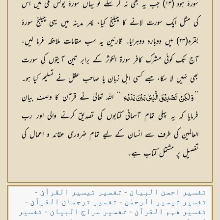
سورۂ ہود (۱۳) جب یہ بھی نہ کر سکے تو یہاں سورۂ یونس مکی میں اس
کی مثل ایک سورت لانے کا چیلنج کیا، پھر مدینہ میں یہی چیلنج سورۂ
بقرہ(۲۳) میں دوبارہ دوہرایا۔ قارئین یہ سب مقامات ملاحظہ فرما لیں،
آج تک کوئی مشرک کافر سورۃ الکوثر کے برابر تین آیتوں کی سورت
بھی نہیں لا سکا، جسے کسی اہل زبان یا صاحب عقل نے تسلیم کیا ہو۔
’’
‘‘ اللہ تعالیٰ نے قرآن کا وصف بیان
وَ لٰكِنْ تَصْدِيْقَ الَّذِيْ بَيْنَ يَدَيْهِ
فرمایا کہ یہ پہلی تمام آسمانی کتابوں کی تصدیق کرنے والی اور رب
العالمین کی طرف سے انسان کے لیے تمام ضروری عقائد و اعمال کی
تفصیل پر مشتمل کتاب ہے۔
تفسیر احسن البیان
-
تفسیر تیسیر القرآن
-
تفسیر تیسیر الرحمٰن
-
تفسیر ترجمان القرآن
-
تفسیر فہم القرآن
-
تفسیر سراج البیان
-
تفسیر