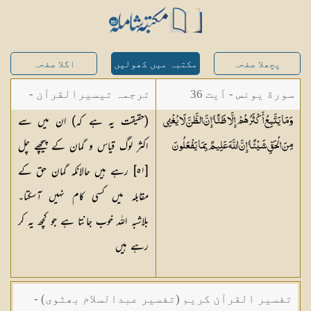
پچھلا صفحہ
مکتبہ میں کھولیں
اگلا صفحہ
سورة یونس - آیت 36
ترجمہ تیسیرالقرآن -
(حقیقت یہ ہے کہ) ان میں سے
وَمَا يَتَّبِعُ أَكْثَرُهُمْ إِلَّا ظَنًّا ۚ إِنَّ الظَّنَّ لَا يُغْنِي
مولانا عبد الرحمن
اکثر لوگ قیاس و گمان کے پیچھے چل
مِنَ الْحَقِّ شَيْئًا ۚ إِنَّ اللَّهَ عَلِيمٌ بِمَا
يَفْعَلُونَ
کیلانی
[٥١] رہے ہیں حالانکہ گمان حق کے
مقابلہ میں کسی کام نہیں آسکتا۔
بلاشبہ اللہ خوب جانتا ہے جو کچھ یہ کر
رہے ہیں
تفسیر القرآن کریم (تفسیر عبدالسلام بھٹوی) -