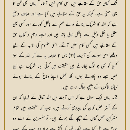
شک گمان حق کے مقابلے میں کسی کام نہیں آتا۔‘‘ یہاں بھی ظن کا
یہی معنی ہے، کیونکہ یہ حق کے مقابلے میں آیا ہے اور صاف واضح
ہے کہ اللہ کا شریک بنانے والے علم سے بالکل کورے اور کسی بھی
عقلی یا نقلی دلیل سے بالکل خالی ہاتھ ہیں اور ایسے وہم و گمان حق
کے مقابلے میں کسی کام نہیں آتے۔ اسی مفہوم کی تائید کے لیے
دیکھیے اسی سورت کی آیت (۶۶) جس کا خلاصہ یہ ہے کہ اللہ کے سوا
کسی کو بھی جو لوگ پکارتے ہیں حقیقت میں کوئی ایسا شریک ہے ہی
نہیں جسے وہ پکارتے ہوں، بلکہ محض اپنے دماغ کے بنائے ہوئے
خیالی خاکوں کے پیچھے بھاگ رہے ہیں۔
2۔ یہاں ایک سوال ہے کہ اس آیت میں اللہ تعالیٰ نے فرمایا کہ ان
کے اکثر محض گمان کی پیروی کرتے ہیں، جب کہ حقیقت میں تمام
مشرکین محض گمان کے پیچھے لگے ہوئے ہیں، تو مفسرین نے اسے دو
طرح سے حل کیا ہے، ایک تویہ کہ اکثر سے مراد وہ سب کے سب