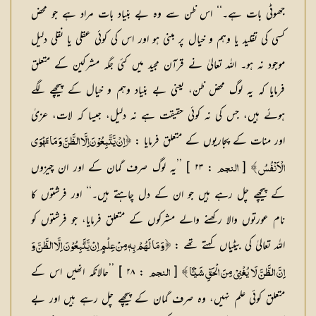
جھوٹی بات ہے۔‘‘ اس ظن سے وہ بے بنیاد بات مراد ہے جو محض
کسی کی تقلید یا وہم و خیال پر مبنی ہو اور اس کی کوئی عقلی یا نقلی دلیل
موجود نہ ہو۔ اللہ تعالیٰ نے قرآن مجید میں کئی جگہ مشرکین کے متعلق
فرمایا کہ یہ لوگ محض ظن، یعنی بے بنیاد وہم و خیال کے پیچھے لگے
ہوئے ہیں، جس کی نہ کوئی حقیقت ہے نہ دلیل، جیسا کہ لات، عزیٰ
اور منات کے پجاریوں کے متعلق فرمایا :
﴿ اِنْ يَّتَّبِعُوْنَ اِلَّا الظَّنَّ وَ مَا تَهْوَى
[
: ۲۳ ] ’’یہ لوگ صرف گمان کے اور ان چیزوں
الْاَنْفُسُ ﴾
النجم
کے پیچھے چل رہے ہیں جو ان کے دل چاہتے ہیں۔‘‘ اور فرشتوں کا
نام عورتوں والا رکھنے والے مشرکوں کے متعلق فرمایا، جو فرشتوں کو
اللہ تعالیٰ کی بیٹیاں کہتے تھے :
﴿ وَ مَا لَهُمْ بِهٖ مِنْ عِلْمٍ اِنْ يَّتَّبِعُوْنَ اِلَّا الظَّنَّ وَ
[
: ۲۸ ] ’’حالانکہ انھیں اس کے
اِنَّ الظَّنَّ لَا يُغْنِيْ مِنَ الْحَقِّ شَيْـًٔا ﴾
النجم
متعلق کوئی علم نہیں، وہ صرف گمان کے پیچھے چل رہے ہیں اور بے