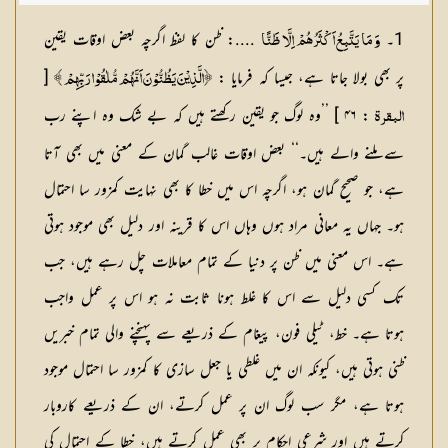
حافظ عبدالسلام بن محمد
1۔
....: ظن کا لفظ اگرچہ بعض اوقات یقین
وَ مَا يَتَّبِعُ اَكْثَرُهُمْ اِلَّا ظَنًّا
پر بھی بولا جاتا ہے، جیسا کہ فرمایا :
[
﴿الَّذِيْنَ يَظُنُّوْنَ اَنَّهُمْ مُّلٰقُوْا رَبِّهِمْ ﴾
: ۴۶ ] ’’وہ لوگ جو یقین رکھتے ہیں کہ بے شک وہ اپنے رب
البقرۃ
سے ملنے والے ہیں۔‘‘ بعض اوقات غالب گمان کے معنی میں بھی آتا
ہے، جو صحیح گمان ہو، اگرچہ اس میں خطا کا بھی نہایت کمزور سا احتمال
ہو۔ جہاں یہ معانی مراد ہوں وہاں اس کا قرینہ اور دلیل بھی موجود ہوتی
ہے۔ اس معنی میں ظن پر دنیا کے تمام معاملات چل رہے ہیں، جب
تک کسی دلیل سے اس کا غلط ہونا ثابت نہ ہو اس پر عمل واجب
ہوتا ہے۔ خط، ٹیلی فون، پیغام کے ذریعے سے پہنچنے والی تمام خبریں
ظنی ہوتی ہیں، کیونکہ ان میں غلطی یا جعل سازی کا کمزور سا احتمال موجود
ہوتا ہے، مگر سب لوگ ان پر عمل کرتے، ان کے ذریعے کاروبار
کرتے ہیں اور شرعی احکام پر بھی عمل کرتے ہیں، خطا کے احتمال کی