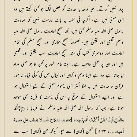
پروا نہیں کرتے۔ خبر واحد یا حدیث کو بعض لوگ جو ظنی کہتے ہیں وہ
اسی معنی میں ہے، اگرچہ فی نفسہ یہ بات درست نہیں کہ احادیث
رسول صلی اللہ علیہ وسلم ظنی ہیں، بلکہ صحیح احادیث رسول صلی اللہ علیہ
وسلم قطعی اور یقینی ہیں، خصوصاً صحیح بخاری اور صحیح مسلم کی تمام
احادیث اور دوسری کتب کی سنداً صحیح احادیث سب یقینی اور قطعی
ہیں اور ان پر عمل واجب ہے۔ البتہ عام طور پر ظن کا جو معنی مراد
لیا جاتا ہے وہ ہے ایسا وہم و گمان اور خیال جس کی کوئی بنیاد نہ ہو۔
قرآن و حدیث میں یہ لفظ اکثر اسی مذموم معنی کے لیے استعمال ہوا
ہے اور ایسے استعمال کے موقع پر اس کی مذمت کا قرینہ بھی موجود
ہوتا ہے، جیسا کہ رسول اللہ صلی اللہ علیہ وسلم نے فرمایا :
(( إِيَّاكُمْ
[
وَالظَّنَّ فَإِنَّ الظَّنَّ أَكْذَبُ الْحَدِيْثِ ))
بخاری، النکاح، باب لا یخطب علی خطبۃ
....: ۵۱۴۳ ] ’’ظن (گمان) سے بچو، کیونکہ ظن (گمان) سب سے
أخیہ