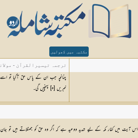
مکتبہ میں کھولیں
ترجمہ تیسیرالقرآن - مولان
چنانچہ جب ان کے پاس حق آگیا تو اسے 
خبریں [٥] پہنچیں گی۔
 آیت میں کفار مکہ کے لیے تہدید ووعید ہے کہ اگر وہ حق کو جھٹلاتے ہیں تو جان لی