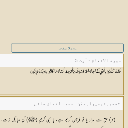
پچھلا صفحہ
سورة الانعام - آیت 5
فَقَدْ كَذَّبُوا بِالْحَقِّ لَمَّا جَاءَهُمْ ۖ فَسَوْفَ يَأْتِيهِمْ أَنبَاءُ مَا كَانُوا بِهِ
يَسْتَهْزِئُونَ
تفسیرتیسیرارحمٰن - محمد لقمان سلفی
(7) حق سے مراد یا تو قرآن کریم ہے، یا نبی کریم (ﷺ) کی مبارک ذات، اس