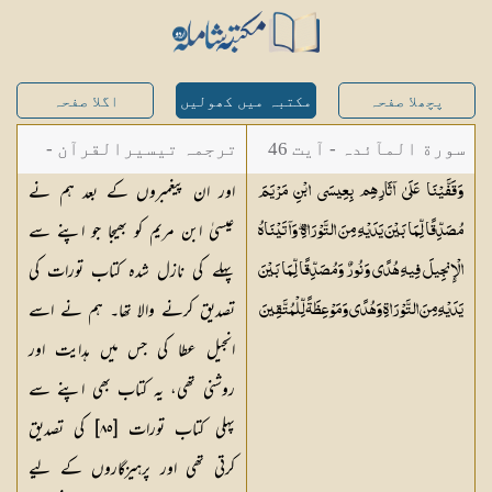
پچھلا صفحہ
مکتبہ میں کھولیں
اگلا صفحہ
سورة المآئدہ - آیت 46
ترجمہ تیسیرالقرآن -
اور ان پیغمبروں کے بعد ہم نے
وَقَفَّيْنَا عَلَىٰ آثَارِهِم بِعِيسَى ابْنِ مَرْيَمَ
مولانا عبد الرحمن
عیسیٰ ابن مریم کو بھیجا جو اپنے سے
مُصَدِّقًا لِّمَا بَيْنَ يَدَيْهِ مِنَ التَّوْرَاةِ ۖ وَآتَيْنَاهُ
کیلانی
پہلے کی نازل شدہ کتاب تورات کی
الْإِنجِيلَ فِيهِ هُدًى وَنُورٌ وَمُصَدِّقًا لِّمَا بَيْنَ
تصدیق کرنے والا تھا۔ ہم نے اسے
يَدَيْهِ مِنَ التَّوْرَاةِ وَهُدًى وَمَوْعِظَةً
لِّلْمُتَّقِينَ
انجیل عطا کی جس میں ہدایت اور
روشنی تھی، یہ کتاب بھی اپنے سے
پہلی کتاب تورات [٨٥] کی تصدیق
کرتی تھی اور پرہیزگاروں کے لیے