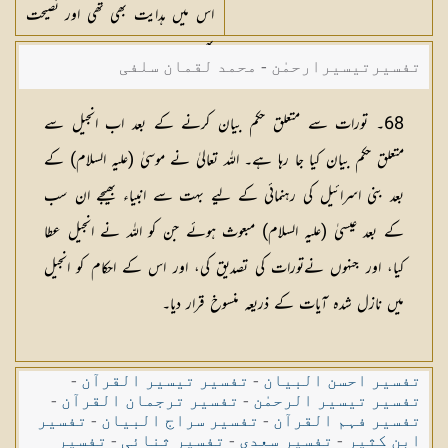
اس میں ہدایت بھی تھی اور نصیحت
بھی
تفسیرتیسیرارحمٰن - محمد لقمان سلفی
68۔ تورات سے متعلق حکم بیان کرنے کے بعد اب انجیل سے
متعلق حکم بیان کیا جا رہا ہے۔ اللہ تعالیٰ نے موسیٰ (علیہ السلام) کے
بعد بنی اسرائیل کی رہنمائی کے لیے بہت سے انبیاء بھیجے ان سب
کے بعد عیسیٰ (علیہ السلام) مبعوث ہوئے جن کو اللہ نے انجیل عطا
کیا، اور جنہوں نےتورات کی تصدیق کی، اور اس کے احکام کو انجیل
میں نازل شدہ آیات کے ذریعہ منسوخ قرار دیا۔
تفسیر احسن البیان
-
تفسیر تیسیر القرآن
-
تفسیر تیسیر الرحمٰن
-
تفسیر ترجمان القرآن
-
تفسیر فہم القرآن
-
تفسیر سراج البیان
-
تفسیر
ابن کثیر
-
تفسیر سعدی
-
تفسیر ثنائی
-
تفسیر