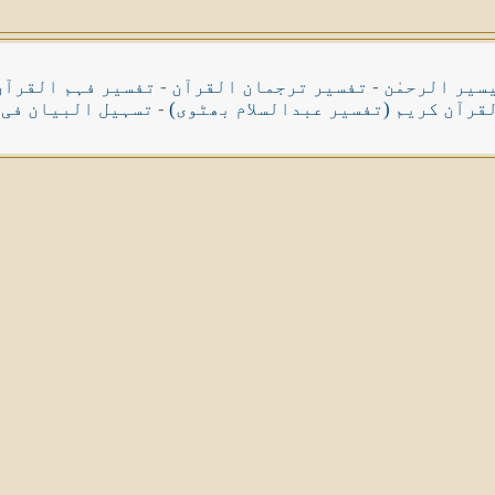
سیر الرحمٰن
-
تفسیر ترجمان القرآن
-
تفسیر فہم القرآن
قرآن کریم (تفسیر عبدالسلام بھٹوی)
-
تسہیل البیان فی 