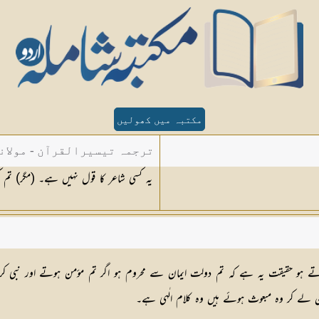
مکتبہ میں کھولیں
ترجمہ تیسیرالقرآن - مولان
یہ کسی شاعر کا قول نہیں ہے۔ (مگر) تم ک
یگنڈہ کرتے ہو حقیقت یہ ہے کہ تم دولت ایمان سے محروم ہو اگر تم مؤمن ہوتے اور 
آن لے کر وہ مبعوث ہوئے ہیں وہ کلام الٰہی ہے۔