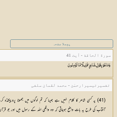
پچھلا صفحہ
سورة الحاقة - آیت 41
وَمَا هُوَ بِقَوْلِ شَاعِرٍ ۚ قَلِيلًا مَّا
تُؤْمِنُونَ
تفسیرتیسیرارحمٰن - محمد لقمان سلفی
(41) یہ کسی شاعر کا کلام نہیں ہے جیسا کہ تم لوگوں میں جھوٹا پروپ
آفتاب کی طرح یہ بات واضح ہوجاتی کہ وہ واقعی اللہ کے رسول ہیں اور جو قر