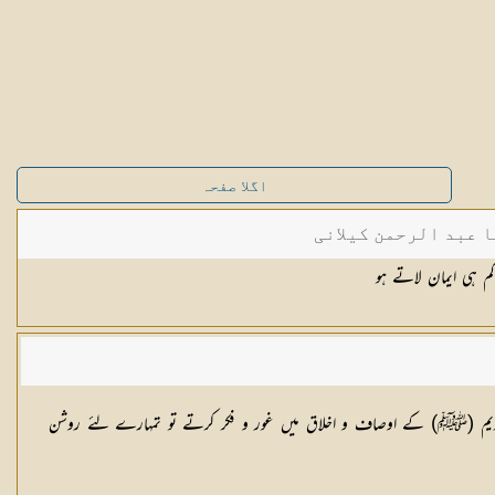
اگلا صفحہ
ا عبد الرحمن کیلانی
م ہی ایمان لاتے ہو
نبی کریم (ﷺ) کے اوصاف و اخلاق میں غور و فکر کرتے تو تمہارے لئے روشن