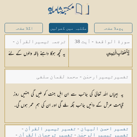
پچھلا صفحہ
مکتبہ میں کھولیں
اگلا صفحہ
سورة الواقعة - آیت 38
ترجمہ تیسیرالقرآن -
یہ کچھ ہوگا داہنے ہاتھ والوں کے لئے
لِّأَصْحَابِ
الْيَمِينِ
مولانا عبد الرحمن
کیلانی
تفسیرتیسیرارحمٰن - محمد لقمان سلفی
یہ بیویاں اللہ تعالیٰ کی جانب سے ان اہل جنت کو ملیں گی جنہیں روز
قیامت عرش کے دائیں جانب جگہ ملے گی اور ان کی ہم عمر ہوں گی۔
تفسیر احسن البیان
-
تفسیر تیسیر القرآن
-
تفسیر تیسیر الرحمٰن
-
تفسیر ترجمان القرآن
-