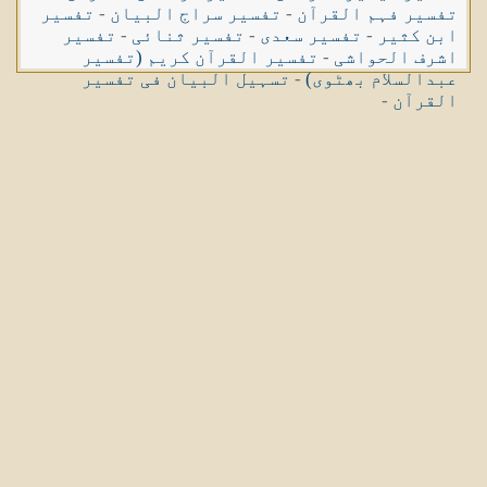
تفسیر فہم القرآن
-
تفسیر سراج البیان
-
تفسیر
ابن کثیر
-
تفسیر سعدی
-
تفسیر ثنائی
-
تفسیر
اشرف الحواشی
-
تفسیر القرآن کریم (تفسیر
عبدالسلام بھٹوی)
-
تسہیل البیان فی تفسیر
القرآن
-