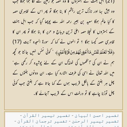
(21) اہل جنت کے بستروں کا وہ حصہ جو زمین سے لگا ہوا ہوگا جب
وہ بیش بہا اور نازک ترین ریشم کا بنا ہوگا تو پھر اس کے ظاہری حصہ
کا کیا عالم ہوگا سعید بن جبیر رحمہ اللہ سے پوچھا گیا کہ جب اہل جنت
کے بستروں کا نچلا حصہ اعلیٰ ترین دیباج و حریر کا بنا ہوگا تو پھر ان کا
ظاہری حصہ کیسا ہوگا ؟ تو انہوں نے کہا کہ سورۃ السجدہ آیت (17)
” کوئی نفس نہیں جانتا جو کچھ
İفَلَا تَعْلَمُ نَفْسٌ مَا أُخْفِيَ لَهُمْ مِنْ قُرَّةِ أَعْيُنٍĬ
ہم نے ان کی آنکھوں کی ٹھنڈک ان کے لئے پوشیدہ کر رکھی ہے“
میں اللہ تعالیٰ نے اسی کی طرف اشارہ کیا ہے۔ ان دونوں جنتوں کے
پھل ہر جنتی کے بالکل قریب ہوں گے کہا جاتا ہے کہ جنتی جب کوئی
پھل توڑنا چاہے گا تو درخت اس کے قریب آجائے گا۔
تفسیر احسن البیان
-
تفسیر تیسیر القرآن
-
تفسیر تیسیر الرحمٰن
-
تفسیر ترجمان القرآن
-
تفسیر فہم القرآن
-
تفسیر سراج البیان
-
تفسیر