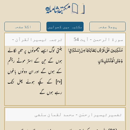
پچھلا صفحہ
مکتبہ میں کھولیں
اگلا صفحہ
سورة الرحمن - آیت 54
ترجمہ تیسیرالقرآن -
جنتی لوگ ایسے بچھونوں پر تکیہ لگائے
مُتَّكِئِينَ عَلَىٰ فُرُشٍ بَطَائِنُهَا مِنْ إِسْتَبْرَقٍ ۚ
مولانا عبد الرحمن
ہوں گے جن کے استر موٹے ریشم
وَجَنَى الْجَنَّتَيْنِ
دَانٍ
کیلانی
کے ہوں گے اور ان دونوں باغوں
[
٣٥
] کے پکے ہوئے پھل لٹک
رہے ہوں گے
تفسیرتیسیرارحمٰن - محمد لقمان سلفی