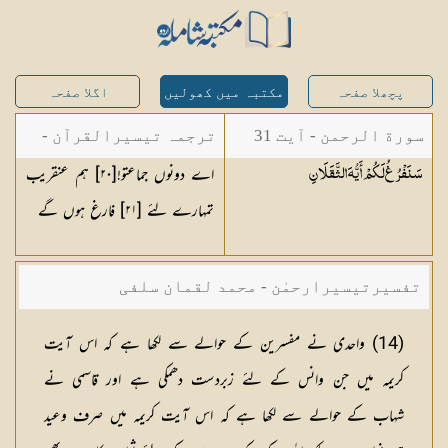
پچھلا صفحہ
مکتبہ میں کھولیں
اگلا صفحہ
سورة الرحمن - آیت 31
ترجمہ تیسیرالقرآن -
اے دونوں جماعتو![
٢٠
] ہم عنقریب
سَنَفْرُغُ لَكُمْ أَيُّهَ
الثَّقَلَانِ
مولانا عبد الرحمن
تمہارے لئے [
٢١
] فارغ ہوں گے
کیلانی
تفسیرتیسیرارحمٰن - محمد لقمان سلفی
(14) واحدی نے مفسرین کے حوالے سے لکھا ہے کہ اس آیت
کریمہ میں جن وانس کے لئے زبردست دھمکی ہے اور قاسمی نے
شہاب کے حوالے سے لکھا ہے کہ اس آیت کریمہ میں صرف وعید