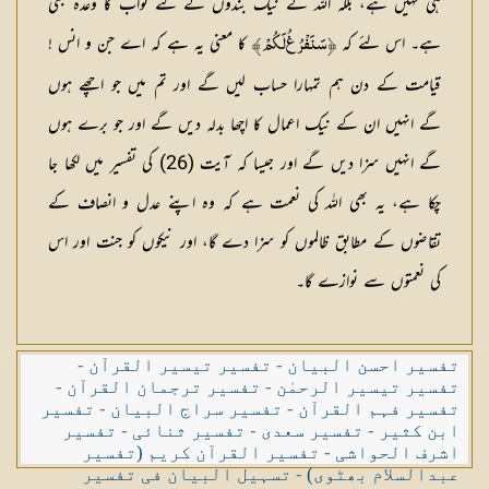
ہی نہیں ہے، بلکہ اللہ کے نیک بندوں کے لئے ثواب کا وعدہ بھی
ہے۔ اس لئے کہ
کا معنی یہ ہے کہ اے جن و انس !
İسَنَفْرُغُ لَكُمْĬ
قیامت کے دن ہم تمہارا حساب لیں گے اور تم میں جو اچھے ہوں
گے انہیں ان کے نیک اعمال کا اچھا بدلہ دیں گے اور جو برے ہوں
گے انہیں سزا دیں گے اور جیسا کہ آیت (26) کی تفسیر میں لکھا جا
چکا ہے، یہ بھی اللہ کی نعمت ہے کہ وہ اپنے عدل و انصاف کے
تقاضوں کے مطابق ظالموں کو سزا دے گا، اور نیکوں کو جنت اور اس
کی نعمتوں سے نوازے گا۔
تفسیر احسن البیان
-
تفسیر تیسیر القرآن
-
تفسیر تیسیر الرحمٰن
-
تفسیر ترجمان القرآن
-
تفسیر فہم القرآن
-
تفسیر سراج البیان
-
تفسیر
ابن کثیر
-
تفسیر سعدی
-
تفسیر ثنائی
-
تفسیر
اشرف الحواشی
-
تفسیر القرآن کریم (تفسیر
عبدالسلام بھٹوی)
-
تسہیل البیان فی تفسیر