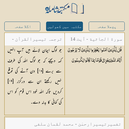
پچھلا صفحہ
مکتبہ میں کھولیں
اگلا صفحہ
سورة الجاثية - آیت 14
ترجمہ تیسیرالقرآن -
جو لوگ ایمان لائے ہیں آپ انہیں
قُل لِّلَّذِينَ آمَنُوا يَغْفِرُوا لِلَّذِينَ لَا يَرْجُونَ
مولانا عبد الرحمن
کہہ دیجئے کہ جو لوگ اللہ کی طرف
أَيَّامَ اللَّهِ لِيَجْزِيَ قَوْمًا بِمَا كَانُوا
يَكْسِبُونَ
کیلانی
سے برے [
١٨
] دن آنے کی توقع
نہیں رکھتے ان سے درگزر [
١٩
]
کردیں تاکہ اللہ خود اس قوم کو اس
کی کمائی کا بدلہ دے۔
تفسیرتیسیرارحمٰن - محمد لقمان سلفی