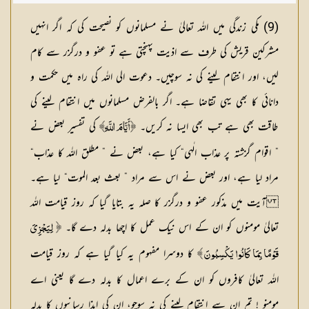
(9) مکی زندگی میں اللہ تعالیٰ نے مسلمانوں کو نصیحت کی کہ اگر انہیں
مشرکین قریش کی طرف سے اذیت پہنچتی ہے تو عفو و درگزر سے کام
لیں، اور انتقام لینے کی نہ سوچیں۔ دعوت الی اللہ کی راہ میں حکمت و
دانائی کا بھی یہی تقاضا ہے۔ اگر بالفرض مسلمانوں میں انتقام لینے کی
طاقت بھی ہے تب بھی ایسا نہ کریں۔
کی تفسیر بعض نے
﴿ أَيَّامَ اللَّهِ﴾
” اقوام گزشتہ پر عذاب الٰہی“ کیا ہے، بعض نے ” مطلق اللہ کا عذاب“
مراد لیا ہے، اور بعض نے اس سے مراد ” بعث بعد الموت“ لیا ہے۔
آیت میں مذکور عفو و درگزر کا صلہ یہ بتایا گیا کہ روز قیامت اللہ
تعالیٰ مومنوں کو ان کے اس نیک عمل کا اچھا بدلہ دے گا۔
﴿
لِيَجْزِيَ
کا دوسرا مفہوم یہ کیا گیا ہے کہ روز قیامت
قَوْمًا بِمَا كَانُوا يَكْسِبُونَ ﴾
اللہ تعالیٰ کافروں کو ان کے برے اعمال کا بدلہ دے گا یعنی اے
مومنو ! تم ان سے انتقام لینے کی نہ سوچو، ان کی ایذا رسانیوں کا بدلہ