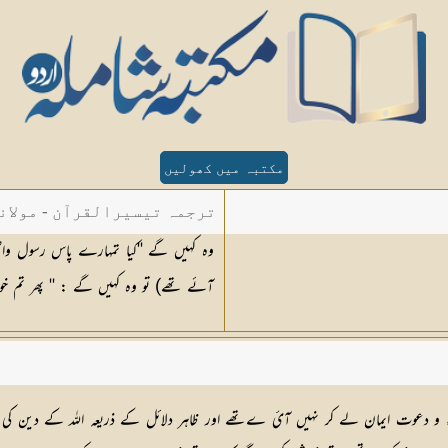
مکتبہ میں کھولیں
ترجمہ تیسیرالقرآن - مولان
وہ کہیں گے ''کیا تمہارے پاس رسول واض
آئے تھے) تو وہ کہیں گے : '' پھر تم خود
ء و دعوت ایمان لے کر نہیں آئ ےتھے اور ظاہر دلائل کے ذریعہ اللہ کے دین کی صد