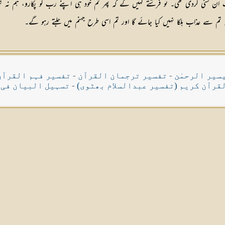
ان سنی کردی تھی۔ تو فرشتے کہیں گے کہ پھر تم خود ہی اپنے رب کو پکارو، ہم نہ 
ے کہ تم سے عذاب ہلکا نہیں کیا جائے گا اور تم اسی طرح جہنم میں جلتے رہو گے۔
سیر الرحمٰن
-
تفسیر ترجمان القرآن
-
تفسیر فہم القرآن
قرآن کریم (تفسیر عبدالسلام بھٹوی)
-
تسہیل البیان فی 