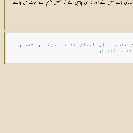
تمہاری بات سنیں گے اور نہ ہی چاہیں گے کہ تمہیں جہنم سے نجات مل جائے
-
تفسیر سراج البیان
-
تفسیر ابن کثیر
-
تفسیر
تفسیر القرآن
-