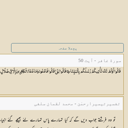
پچھلا صفحہ
سورة غافر - آیت 50
قَالُوا أَوَلَمْ تَكُ تَأْتِيكُمْ رُسُلُكُم بِالْبَيِّنَاتِ ۖ قَالُوا بَلَىٰ ۚ قَالُوا فَادْعُوا ۗ وَمَا دُعَاءُ الْكَافِرِينَ إِلَّا فِي
ضَلَالٍ
تفسیرتیسیرارحمٰن - محمد لقمان سلفی
تو وہ فرشتے جواب دیں گے کہ کیا تمہارے پاس تمہارے لئے بھیجے گئے انبیا