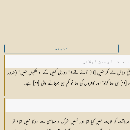
اگلا صفحہ
ا عبد الرحمن کیلانی
ح دلائل لے کر نہیں [
٦٤
] آئے تھے؟'' دوزخی کہیں گے : ''کیوں نہیں'' (ضرور
 [
٦٥
] ہی دعا کرلو'' اور کافروں کی دعا تو گُم ہی ہوجانے والی [
٦٦
] ہے۔
اقت کو ثابت نہیں کیا تھا اور تمہیں شرک و معاصی سے روکا نہیں تھا؟ تو