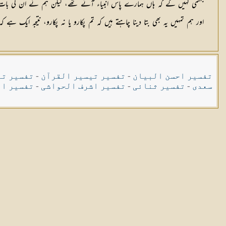
جہنمی کہیں گے کہ ہاں ہمارے پاس انبیاء آئے تھے، لیکن ہم نے ان کی بات 
اور ہم تمہیں یہ بھی بتا دینا چاہتے ہیں کہ تم پکارو یا نہ پکارو، نتیجہ ایک ہ
تفسیر احسن البیان
-
تفسیر تیسیر القرآن
-
تفسیر تی
سعدی
-
تفسیر ثنائی
-
تفسیر اشرف الحواشی
-
تفسیر ال