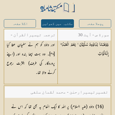
پچھلا صفحہ
مکتبہ میں کھولیں
اگلا صفحہ
سورة ص - آیت 30
ترجمہ تیسیرالقرآن -
اور داؤد کو ہم نے سلیمان عطا کیا
وَوَهَبْنَا لِدَاوُودَ سُلَيْمَانَ ۚ نِعْمَ الْعَبْدُ ۖ
مولانا عبد الرحمن
[
٣٨
]۔ وہ بہت اچھا بندہ اور (اپنے
إِنَّهُ
أَوَّابٌ
کیلانی
پروردگار کی طرف) بکثرت رجوع
کرنے والا تھا۔
تفسیرتیسیرارحمٰن - محمد لقمان سلفی
(16) داؤد (علیہ السلام) پر اللہ کا ایک انعام یہ بھی تھا کہ اس نے