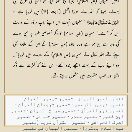
انہیں سلیمان (علیہ السلام) جیسا بیٹا عطا کیا، جو انہی کی طرح نبی
ہوئے، جیسا کہ اللہ نے سورۃ النمل (آیت (٦١) میں فرمایا ہے :
” سلیمان نبوت میں اپنے باپ داؤد کے وارث
﴿وَوَرِثَ سُلَيْمَانُ دَاوُودَ﴾
بن کر آئے۔“ سلیمان (علیہ السلام) کا ذکر خصوصی طور پر نبی ہونے
کی وجہ سے ہی ہوا ہے ورنہ داؤد (علیہ السلام) کے ان کے علاوہ بھی
بیٹے تھے اللہ تعالیٰ نے سلیمان (علیہ السلام) کے بارے میں فرمایا کہ
وہ اپنے رب کے بہت اچھے بندہ تھے، اس لئے کہ کثرت سے ذکر
الٰہی اور طلب مغفرت میں مشغول رہتے تھے۔
تفسیر احسن البیان
-
تفسیر تیسیر القرآن
-
تفسیر تیسیر الرحمٰن
-
تفسیر ترجمان القرآن
-
تفسیر فہم القرآن
-
تفسیر سراج البیان
-
تفسیر
ابن کثیر
-
تفسیر سعدی
-
تفسیر ثنائی
-
تفسیر
اشرف الحواشی
-
تفسیر القرآن کریم (تفسیر
عبدالسلام بھٹوی)
-
تسہیل البیان فی تفسیر